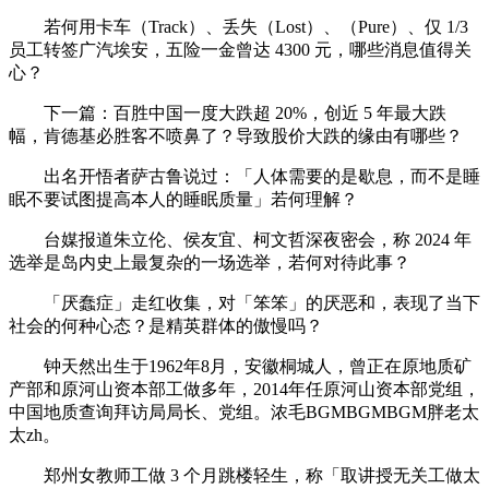
若何用卡车（Track）、丢失（Lost）、（Pure）、仅 1/3
员工转签广汽埃安，五险一金曾达 4300 元，哪些消息值得关
心？
下一篇：百胜中国一度大跌超 20%，创近 5 年最大跌
幅，肯德基必胜客不喷鼻了？导致股价大跌的缘由有哪些？
出名开悟者萨古鲁说过：「人体需要的是歇息，而不是睡
眠不要试图提高本人的睡眠质量」若何理解？
台媒报道朱立伦、侯友宜、柯文哲深夜密会，称 2024 年
选举是岛内史上最复杂的一场选举，若何对待此事？
「厌蠢症」走红收集，对「笨笨」的厌恶和，表现了当下
社会的何种心态？是精英群体的傲慢吗？
钟天然出生于1962年8月，安徽桐城人，曾正在原地质矿
产部和原河山资本部工做多年，2014年任原河山资本部党组，
中国地质查询拜访局局长、党组。浓毛BGMBGMBGM胖老太
太zh。
郑州女教师工做 3 个月跳楼轻生，称「取讲授无关工做太