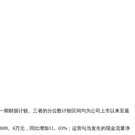
来一期财据计较。三者的分位数计较区间均为公司上市以来至最
润699。6万元，同比增加11。03%；运营勾当发生的现金流量净