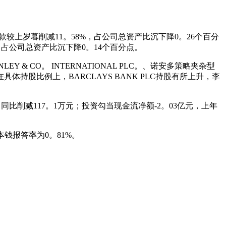
上岁暮削减11。58%，占公司总资产比沉下降0。26个百分
，占公司总资产比沉下降0。14个百分点。
EY & CO。 INTERNATIONAL PLC。、诺安多策略夹杂型
股比例上，BARCLAYS BANK PLC持股有所上升，李
，同比削减117。1万元；投资勾当现金流净额-2。03亿元，上年
本钱报答率为0。81%。