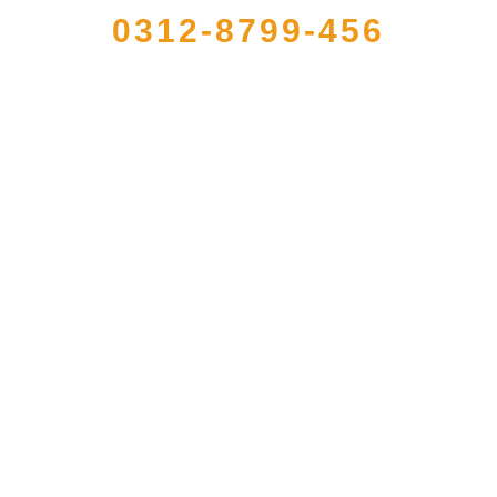
0312-8799-456
注册的大型农产品加工出口企业，注册资金2000万元，总资产1亿多元。公司