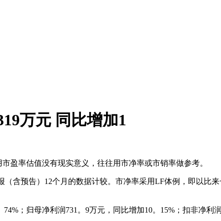
19万元 同比增加1
市盈率估值没有现实意义，往往用市净率或市销率做参考。
（含预告）12个月的数据计较。市净率采用LF体例，即以比
。74%；归母净利润731。9万元，同比增加10。15%；扣非净利