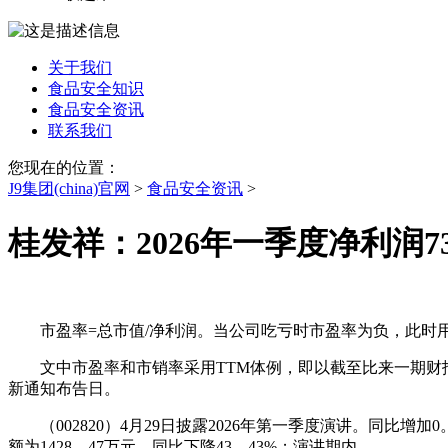
关于我们
食品安全知识
食品安全资讯
联系我们
您现在的位置：
J9集团(china)官网
>
食品安全资讯
>
桂发祥：2026年一季度净利润73
市盈率=总市值/净利润。当公司吃亏时市盈率为负，此时用
文中市盈率和市销率采用TTM体例，即以截至比来一期财报
新通知布告日。
（002820）4月29日披露2026年第一季度演讲。同比增加0
额为1428。47万元，同比下降43。43%；演讲期内。