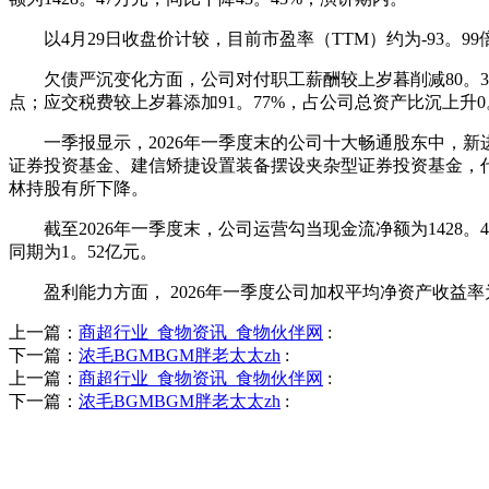
以4月29日收盘价计较，目前市盈率（TTM）约为-93。99倍
欠债严沉变化方面，公司对付职工薪酬较上岁暮削减80。39%
点；应交税费较上岁暮添加91。77%，占公司总资产比沉上升0
一季报显示，2026年一季度末的公司十大畅通股东中，新进股东为J。P。M
证券投资基金、建信矫捷设置装备摆设夹杂型证券投资基金，代替
林持股有所下降。
截至2026年一季度末，公司运营勾当现金流净额为1428。47
同期为1。52亿元。
盈利能力方面， 2026年一季度公司加权平均净资产收益率为0
上一篇：
商超行业_食物资讯_食物伙伴网
:
下一篇：
浓毛BGMBGM胖老太太zh
:
上一篇：
商超行业_食物资讯_食物伙伴网
:
下一篇：
浓毛BGMBGM胖老太太zh
: