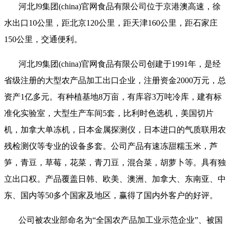
河北J9集团(china)官网食品有限公司位于京港澳高速，徐
水出口10公里，距北京120公里，距天津160公里，距石家庄
150公里，交通便利。
河北J9集团(china)官网食品有限公司创建于1991年，是经
省级注册的大型农产品加工出口企业，注册资金2000万元，总
资产1亿多元。有种植基地8万亩，有库容3万吨冷库，建有标
准化实验室，大型生产车间5套，比利时色选机，美国切片
机，加拿大单冻机，日本金属探测仪，日本进口的气质联用农
残检测仪等专业的设备多套。公司产品有速冻甜糯玉米，芦
笋，青豆，草莓，花菜，青刀豆，混合菜，胡萝卜等。具有独
立出口权。产品覆盖日韩、欧美、澳洲、加拿大、东南亚、中
东、国内等50多个国家及地区，赢得了国内外客户的好评。
公司被农业部命名为“全国农产品加工业示范企业”、被国