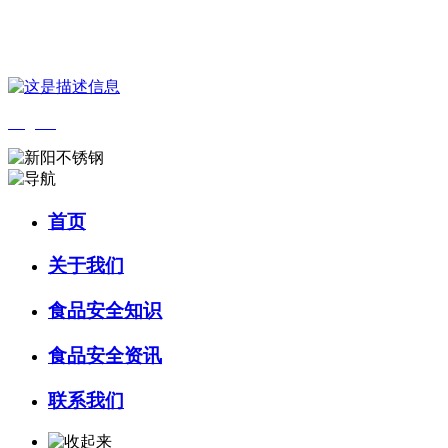
您好，欢迎来到 河北J9集团(china)官网食品 官方网站！
English
首页
关于我们
食品安全知识
食品安全资讯
联系我们