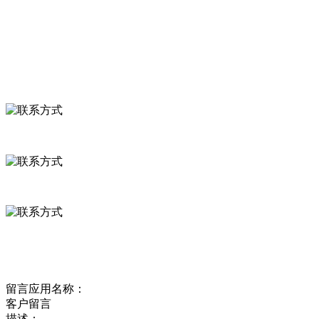
食品安全资讯
联系我们
联系方式
河北省保定市徐水县崔庄镇吴庄村
0312-8799456 18633256098
delishipin@yeah.net
给我留言
留言应用名称：
客户留言
描述：