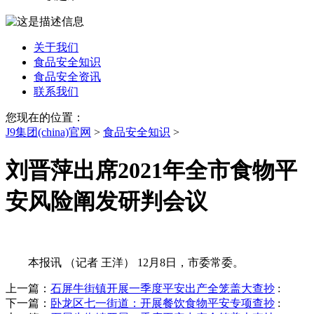
关于我们
食品安全知识
食品安全资讯
联系我们
您现在的位置：
J9集团(china)官网
>
食品安全知识
>
刘晋萍出席2021年全市食物平
安风险阐发研判会议
本报讯 （记者 王洋） 12月8日，市委常委。
上一篇：
石屏牛街镇开展一季度平安出产全笼盖大查抄
:
下一篇：
卧龙区七一街道：开展餐饮食物平安专项查抄
: