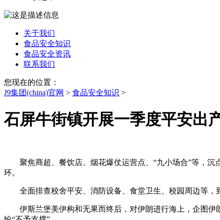
关于我们
食品安全知识
食品安全资讯
联系我们
您现在的位置：
J9集团(china)官网
>
食品安全知识
>
石屏牛街镇开展一季度平安出
聚焦商超、餐饮店、烟花爆仗运营点、“九小场合”等，沉点
环。
全面排查校舍平安、消防设备、食堂卫生、校园周边等，到
伊斯兰堡美伊构和无果而终后，对伊朗进行海上，企图伊朗
纷“不予支撑”。