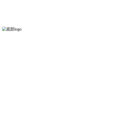
河北J9集团(china)官网食品有限公司创建于1991年，是经省级
等。
服务支持
关于我们
食品安全知识
食品安全资讯
联系我们
联系方式