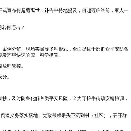
正式宣布何超蕸离世，讣告中特地提及，何超蕸临终前，家人一
朗若何还击？
案例分解、现场实操等多种形式，全面提拔干部群众平安防备
突发环境快速响应、科学措置。
段放哨管控。
天分。
抄，及时防备化解各类平安风险，全力守护牛街镇安靖协调，
例倒逼义务落实落地。党政带领带头下沉到村（社区），召开群