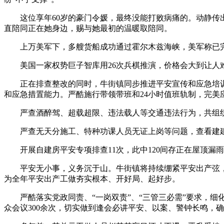
这位享年60岁的豪门令媛，最终没能打败病痛的。动静传出
直陪同正在她身边，赐与她最初的温暖取陪同。
上万美军下，多艘货船成功通过霍尔木兹海峡，美军称已完全
美国一家权势巨子智库用26次兵棋推演，价格会大到让人
正在排查整改的同时，牛街镇同步推进平安宣传和应急培训
和应急措置能力。严酷施行带领带班和24小时值班轨制，完
严查酒醉驾、超载超限、违法载人等交通违法行为，共组织排
严查无天分施工、特种功课人员无证上岗等问题，查看建建施
开展自建房平安专项排查11次，此中120间存正在屋顶漏
平安无小事，义务沉于山。牛街镇将持续绷紧平安出产弦，
为全年平安出产工做夯实根本、开好局、起好步。
严酷落实党政同责、“一岗双责”、“三管三必需”要求，细
众会议300余次，切实做到逢会必讲平安、以案、警钟长鸣，