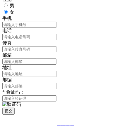
男
女
手机：
电话：
传真：
邮箱：
地址：
邮编：
*
验证码：
提交
网站地图