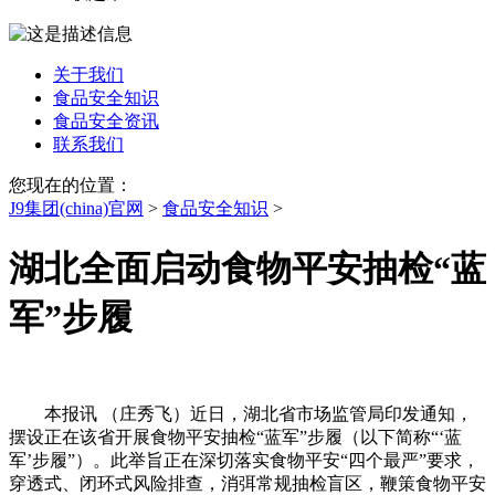
关于我们
食品安全知识
食品安全资讯
联系我们
您现在的位置：
J9集团(china)官网
>
食品安全知识
>
湖北全面启动食物平安抽检“蓝
军”步履
本报讯 （庄秀飞）近日，湖北省市场监管局印发通知，
摆设正在该省开展食物平安抽检“蓝军”步履（以下简称“‘蓝
军’步履”）。此举旨正在深切落实食物平安“四个最严”要求，
穿透式、闭环式风险排查，消弭常规抽检盲区，鞭策食物平安