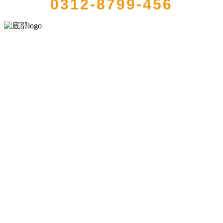
0312-8799-456
河北J9集团(china)官网食品有限公司创建于1991年，是经省级注册的大
型农产品加工出口企业，注册资金2000万元，总资产1亿多元。公司产
品有速冻甜糯玉米，芦笋，青豆，草莓，花菜，青刀豆，混合菜，胡
萝卜等。
服务支持
关于我们
食品安全知识
食品安全资讯
联系我们
联系方式