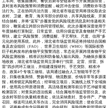
工车间、收集曲播间、餐饮后厨等全链条环节开展溯源排查，
及时发布风险预警和消费提醒，峻厉冲击使假、消费欺诈等违
法行为。正在协同共治方面，湖北省市场监管局将强化取农业
农村、卫健、教育、海关等部分的联动，共享风险线索、开展
结合抽检，并将“蓝军”步履发觉的风险现患消息及时传递相关
部分，鞭策成立跨部分协同管理机制。此次步履将深度使用于
年度抽检打算制定、日常监管、信用分级监管及食物财产手艺
帮扶，建立“风险预警、消费提醒、手艺帮扶、尺度、信用”多
元化的使用系统。此外，湖北省市场监管局还将持续结合国粮
食及农业组织（FAO）、世界卫生组织（WHO）等国际权势
巨子机构发布的食物平安预警消息，常态化开展跨境食物平安
风险监测核验，精准识别和防备输入输出风险。为确保步履落
地收效，湖北省市场监管局立异奉行“找雷、定雷、排雷、拆
雷”四步闭环工做法，并组建谍报研判、手艺突防、精准冲
击、政策4个专项工做组。该局通过融合人工智能等手艺手
段，归集收集舆情、赞扬举报、物流数据、价钱非常等多源谍
报，精准锁定风险靶点；经审核立项后，实施线上线下全域抽
样，使用高分辩质谱筛查、高活络度检测等前沿手艺冲破常规
检测盲区；对查实的违法线索，结合属地市场监管部分及、农
业农村等部分执量精准查处，依法采纳查封、责令停产、产物
召回、移送司法机关等办法，完全消弭风险现患；使命完成
后，还将构成包含问题根源、趋向研判、风险指数和管理的深