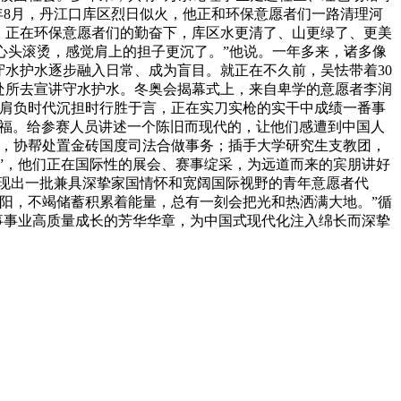
4年8月，丹江口库区烈日似火，他正和环保意愿者们一路清理河
，正在环保意愿者们的勤奋下，库区水更清了、山更绿了、更美
心头滚烫，感觉肩上的担子更沉了。”他说。一年多来，诸多像
守水护水逐步融入日常、成为盲目。就正在不久前，吴怯带着30
处所去宣讲守水护水。冬奥会揭幕式上，来自卑学的意愿者李润
在肩负时代沉担时行胜于言，正在实刀实枪的实干中成绩一番事
而幸福。给参赛人员讲述一个陈旧而现代的，让他们感遭到中国人
习，协帮处置金砖国度司法合做事务；插手大学研究生支教团，
”，他们正在国际性的展会、赛事绽采，为远道而来的宾朋讲好
出现出一批兼具深挚家国情怀和宽阔国际视野的青年意愿者代
阳，不竭储蓄积累着能量，总有一刻会把光和热洒满大地。”循
事事业高质量成长的芳华华章，为中国式现代化注入绵长而深挚