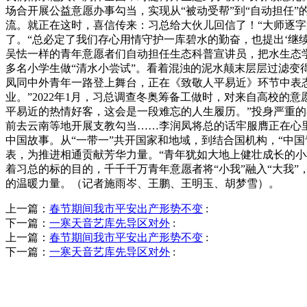
场合开展公益意愿办事勾当，实现从“被动受帮”到“自动担任”
流。就正在这时，喜信传来：习总给大伙儿回信了！“大师逐
了。“总必定了我们存心用情守护一库碧水的勤奋，也提出‘继
吴怯一样的青年意愿者们自动担任生态科普宣讲员，把水生态学
多名小学生做“清水小尝试”。看着混浊的泥水颠末层层过滤
凤同中外青年一路登上舞台，正在《致敬人平易近》环节中表
业。”2022年1月，习总调查冬奥筹备工做时，对来自高校
平易近的热情好客，这会是一段难忘的人生履历。”投身严重
前去云南等地开展支教勾当……李润凤将总的话牢服膺正在心里
中国故事。从“一带一”共开国家和地域，到结合国机构，“中
表，为推进相通贡献芳华力量。“青年犹如大地上健壮成长的
着习总的标的目的，千千千万青年意愿者将“小我”融入“大我
的温暖力量。（记者施雨岑、王鹏、王明玉、胡梦雪）。
上一篇：
春节期间我市平安出产形势不变
:
下一篇：
一寒天音艺库先导区对外
:
上一篇：
春节期间我市平安出产形势不变
:
下一篇：
一寒天音艺库先导区对外
: