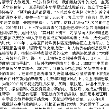
请示了支教履历。“总的好像灯塔，我们燃烧芳华的火焰，点亮高
，芳华的创制，一直是鞭策中华平易近族怯毅前行、耸立于世界
怀备至。“谬误的味道很是甜。”习总曾多次讲起《宣言》首个中
而浑然不觉。整整一百年后，2020年，复旦大学《宣言》展
需要坚想、矢志拼搏奋斗。”现在，这群以“星火”为名的青年意愿
。2019年1月，正正在天津调查的习总走进和平区新兴街向阳
闪闪发光。她回忆说：“其时我上初三，习爷爷向大师强调意愿
积极参取庆贺中华人平易近国成立70周年勾当；大学，成长为
时代。2007年，世界夏日特殊奥林匹克活动会正在上海举办
环境报告请示，强调“细节决定成败”，加入特奥会的都是残障人士
在接管培训、控制办事特奥活动员的技术，他亲热勉励道：“大
、夸姣的心灵”。那一年，上海特奥会招募意愿者5。3万人，上岗
傲的“城市手刺”。《新时代的中国青年》指出，1993年“中国
中锻长的主要路子。2017年，习总亲身指点制定的新中国汗
成长的看法》，把青年意愿办事做为更普遍地吸引凝结青年正在党
走正在时代前列的奉献者，让芳华羽翮乘风而上，让意愿胡想取家
为近200户居平易近跑腿儿买菜、买药、取快递。从谢小玉身
赞同，振奋着谢小玉投身意愿办事的心。返校后，她成立“青担
帮学……哪里有需要，哪里就有芳华的身影。他们用步履证明，芳
中学语文教师井慧芳感觉每一天都过得很有价值。2000年8月
一批批结业生前辈的脚步，扎根正在西部大地，为边陲学子点亮胡