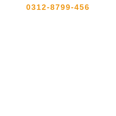
0312-8799-456
注册的大型农产品加工出口企业，注册资金2000万元，总资产1亿多元。公司