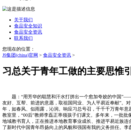
关于我们
食品安全知识
食品安全资讯
联系我们
您现在的位置：
J9集团(china)官网
>
食品安全资讯
>
习总关于青年工做的主要思惟
题：“用芳华的聪慧和汗水打拼出一个愈加夸姣的中国”——
友好、互帮、前进的意愿，取祖国同业、为人平易近奉献”。
年，如春风、似雨露，沁润。响应习总号召，千千千万青年意
教室里，“00后”教师李磊正率领孩子们课文。多年来，一批
地域教书育人，正在推进本地教育事业成长、推进平易近族连
了新时代中国青年昂扬向上的风貌和强国有我的义务担任。李磊