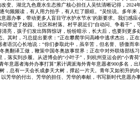
的改变。湖北九色鹿水生态推广核心担任人吴怯清晰记得，202
字逐句频频读，有人用力拍手，有人红了眼眶。”吴怯说。多年来
续意愿办事，带动更多人盲目守水护水节水’的新要求。我们感应
问带进了校园、社区和村落。村平易近们“自动问、争着干”，
变得清亮，孩子们发出阵阵惊讶，纷纷暗示，长大后，也要到更多
态。其时，习总提出要求：“正在攀爬学问高峰中逃求杰出，正
的意愿者语沉心长地说：“你们参取此中，虽辛苦，但名誉、骄傲
的冬奥翻译工做，鞭策中国冬奥故事世界；正在中对外联络部练
，落实到步履。从进博会的“小叶子”，到杭州亚运会的“小青荷
国青年意愿者海外办事打算”累计调派海外青年意愿者900多名，
小树，总有一天会长成参天大树，撑起一片天。青年又如初升的向
”，以芳华的付出、芳华的担任、芳华的奉献，书写新时代意愿办
QUICK CONTACT US