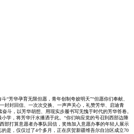
“芳华孕育无限但愿，青年创制夸姣明天”“但愿你们奉献、
。一封封回信、一次次交换、一声声关心，礼赞芳华、启迪青
续奋斗，以芳华胡想、用现实步履书写无愧于时代的芳华答卷。
级小学，将芳华汗水播洒于此。“你们响应党的号召到西部边陲
教西部打算意愿者办事队回信，奖饰加入意愿办事的年轻人展示
的是，仅仅过了4个多月，正在庆贺新疆维吾尔自治区成立70