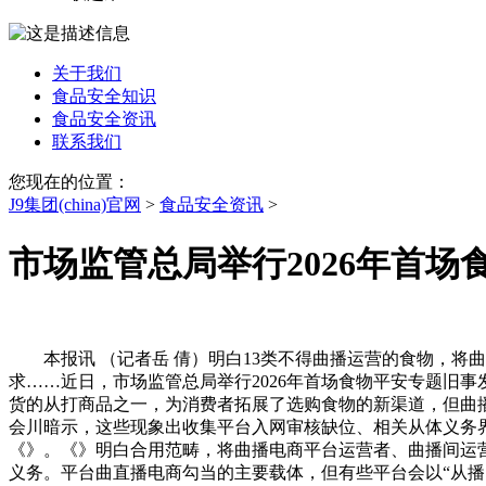
关于我们
食品安全知识
食品安全资讯
联系我们
您现在的位置：
J9集团(china)官网
>
食品安全资讯
>
市场监管总局举行2026年首场
本报讯 （记者岳 倩）明白13类不得曲播运营的食物，将
求……近日，市场监管总局举行2026年首场食物平安专题旧
货的从打商品之一，为消费者拓展了选购食物的新渠道，但曲
会川暗示，这些现象出收集平台入网审核缺位、相关从体义务
《》。《》明白合用范畴，将曲播电商平台运营者、曲播间运
义务。平台曲直播电商勾当的主要载体，但有些平台会以“从