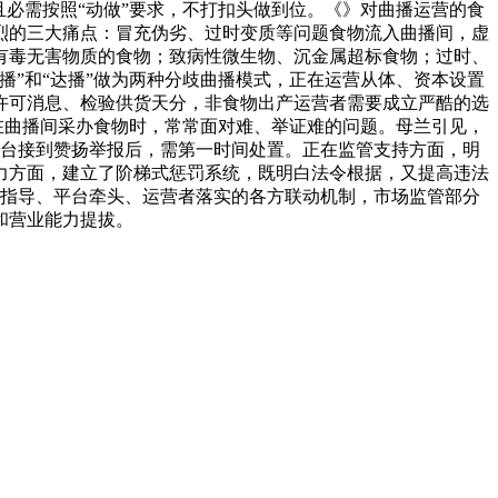
必需按照“动做”要求，不打扣头做到位。《》对曲播运营的食
烈的三大痛点：冒充伪劣、过时变质等问题食物流入曲播间，虚
有毒无害物质的食物；致病性微生物、沉金属超标食物；过时、
”和“达播”做为两种分歧曲播模式，正在运营从体、资本设置
许可消息、检验供货天分，非食物出产运营者需要成立严酷的选
在曲播间采办食物时，常常面对难、举证难的问题。母兰引见，
平台接到赞扬举报后，需第一时间处置。正在监管支持方面，明
力方面，建立了阶梯式惩罚系统，既明白法令根据，又提高违法
管指导、平台牵头、运营者落实的各方联动机制，市场监管部分
和营业能力提拔。