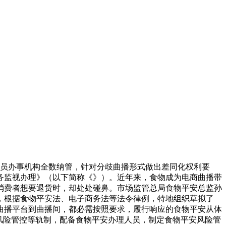
人员办事机构全数纳管，针对分歧曲播形式做出差同化权利要
义务监视办理》（以下简称《》）。近年来，食物成为电商曲播带
消费者想要退货时，却处处碰鼻。市场监管总局食物平安总监孙
，根据食物平安法、电子商务法等法令律例，特地组织草拟了
曲播平台到曲播间，都必需按照要求，履行响应的食物平安从体
风险管控等轨制，配备食物平安办理人员，制定食物平安风险管