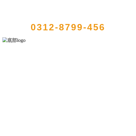
QUICK CONTACT US
0312-8799-456
河北J9集团(china)官网食品有限公司创建于1991年，是经省级注册的大
型农产品加工出口企业，注册资金2000万元，总资产1亿多元。公司产
品有速冻甜糯玉米，芦笋，青豆，草莓，花菜，青刀豆，混合菜，胡
萝卜等。
服务支持
关于我们
食品安全知识
食品安全资讯