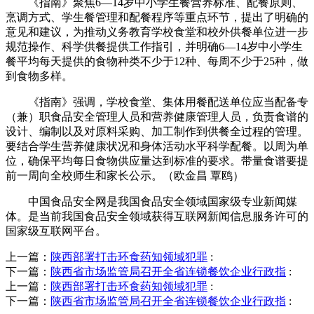
《指南》聚焦6—14岁中小学生餐营养标准、配餐原则、
烹调方式、学生餐管理和配餐程序等重点环节，提出了明确的
意见和建议，为推动义务教育学校食堂和校外供餐单位进一步
规范操作、科学供餐提供工作指引，并明确6—14岁中小学生
餐平均每天提供的食物种类不少于12种、每周不少于25种，做
到食物多样。
《指南》强调，学校食堂、集体用餐配送单位应当配备专
（兼）职食品安全管理人员和营养健康管理人员，负责食谱的
设计、编制以及对原料采购、加工制作到供餐全过程的管理。
要结合学生营养健康状况和身体活动水平科学配餐。以周为单
位，确保平均每日食物供应量达到标准的要求。带量食谱要提
前一周向全校师生和家长公示。（欧金昌 覃鸥）
中国食品安全网是我国食品安全领域国家级专业新闻媒
体。是当前我国食品安全领域获得互联网新闻信息服务许可的
国家级互联网平台。
上一篇：
陕西部署打击环食药知领域犯罪
:
下一篇：
陕西省市场监管局召开全省连锁餐饮企业行政指
:
上一篇：
陕西部署打击环食药知领域犯罪
:
下一篇：
陕西省市场监管局召开全省连锁餐饮企业行政指
: