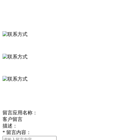
联系我们
联系方式
河北省保定市徐水县崔庄镇吴庄村
0312-8799456 18633256098
delishipin@yeah.net
给我留言
留言应用名称：
客户留言
描述：
*
留言内容：