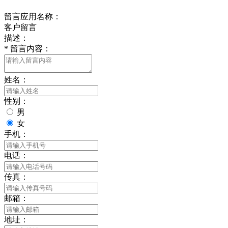
留言应用名称：
客户留言
描述：
*
留言内容：
姓名：
性别：
男
女
手机：
电话：
传真：
邮箱：
地址：