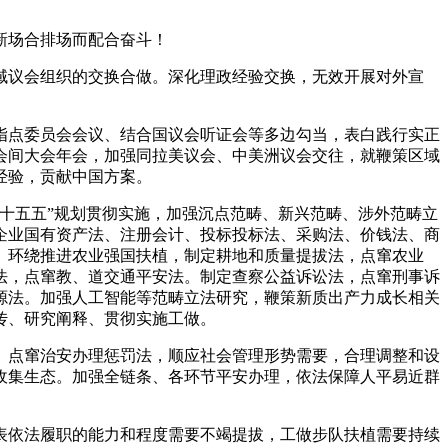
新场合排场而配合奋斗！
议会组织的交换合做。深化理政经验交换，无效开展对外宣
点委员会会议、结合国议会听证会等多边勾当，表白践行实正
会间大会年会，加强同拉美议会、中美洲议会交往，就鞭策区域
经验，贡献中国方案。
十五五”规划贯彻实施，加强沉点范畴、新兴范畴、涉外范畴立
企业国有资产法、注册会计、投标投标法、采购法、价钱法、商
。环绕推进农业强国扶植，制定耕地和质量提拔法，点窜农业
法，点窜教、道交通平安法。制定查察公益诉讼法，点窜刑事诉
源法。加强人工智能等范畴立法研究，鞭策新质出产力成长相关
传、研究阐释、贯彻实施工做。
点窜治安办理惩罚法，顺应社会管理形势需要，合理调整和设
收集生态。加强全链条、各环节平安办理，依法保障人平易近群
依法履职的能力和程度需要不竭提拔，工做步队扶植需要持续