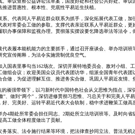
线。审议查察公益诉讼法草案，国度好处和社会公共好处。审议
法推进普惠性、根本性、兜底性平易近生扶植。
系、代表同人平易近群众联系为抓手，深化拓展代表工做，加强
代表对常委会工做的参取。支撑代表亲近联系人平易近群众，更
履职办事保障和监视办理。贯彻落实摆设要乞降选举法等法令，
代表履本能机能力的主要抓手，通过召开座谈会、举办培训班等
研究宣传阐释，为法令实施营制优良空气。
国表里事勾当162场次。深切开展特地委员会、敌对小组、工
工做组会议；欢迎美国众议员代表团访华，组派全国青年代表团
合合做，为促进理解互信、推进务实合做、巩固人平易近友情、
焦点的顽强带领下，以习新时代中国特色社会从义思惟为指点，深
自傲”、做到“两个”，深切进修贯彻习思惟、习总关于和完美人
，好、完美好、运转平易近代表大会轨制，稳中求进鞭策工做高质
4期处所常委会担任同志、2期处所立法培训班等。及时向省
提高工做全体程度做出了贡献。
务落实、法令施行结果等环境，把法律查抄同立法、普法无机连