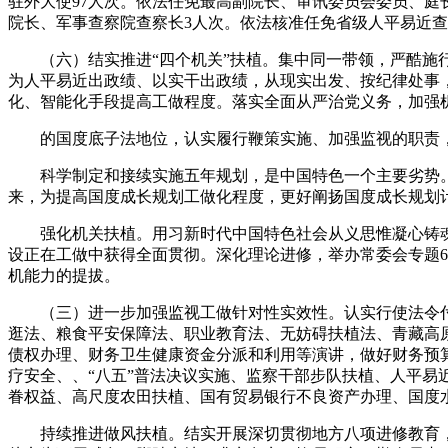
驻外大使97人次。依法任免最高副院长、审讯委员会委员、庭
院长、军事查察院查察长3人次。依法核准任免省级人平易近查
（六）结实推进“四个机关”扶植。集中同一带领，严酷施行
为人平易近出政绩、以实干出政绩，从现实出发、按纪律处事
化、智能化手段提高工做程度。落实全面从严治党义务，加强
的国度底子法地位，认实履行鞭策实施、加强监视的职责，
科学制定和接续实施五年规划，是中国特色一个主要劣势。
来，为提高国度成长规划工做化程度，更好阐扬国度成长规划
强化机关扶植。用习新时代中国特色社会从义思惟凝心铸魂
设正在工做中获得全面贯彻。深化理论进修，举办常委会专题
机能力的提拔。
（三）进一步加强监视工做针对性实效性。认实行使法令付
逛法、粮食平安保障法、职业教育法、无妨碍扶植法、青藏高
债权办理、财务卫生健康资金分派和利用等演讲，做好财务预
疗安全、、“八五”普法决议实施、监察干部步队扶植、人平易
眷权益、高尺度农田扶植、国有贸易银行不良资产办理、国度
持续推进做风扶植。结实开展深切贯彻地方八项进修教育，