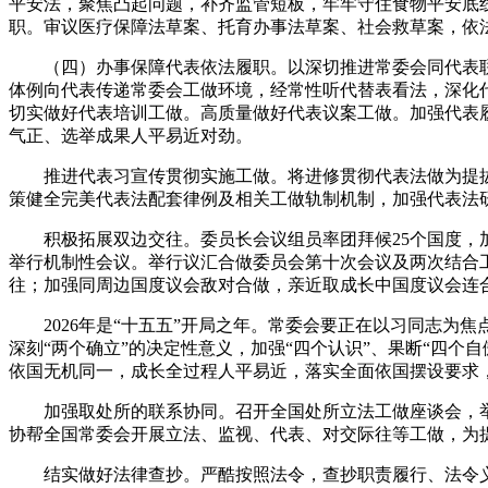
平安法，聚焦凸起问题，补齐监管短板，牢牢守住食物平安底
职。审议医疗保障法草案、托育办事法草案、社会救草案，依
（四）办事保障代表依法履职。以深切推进常委会同代表联
体例向代表传递常委会工做环境，经常性听代替表看法，深化
切实做好代表培训工做。高质量做好代表议案工做。加强代表
气正、选举成果人平易近对劲。
推进代表习宣传贯彻实施工做。将进修贯彻代表法做为提拔
策健全完美代表法配套律例及相关工做轨制机制，加强代表法
积极拓展双边交往。委员长会议组员率团拜候25个国度，加入
举行机制性会议。举行议汇合做委员会第十次会议及两次结合
往；加强同周边国度议会敌对合做，亲近取成长中国度议会连
2026年是“十五五”开局之年。常委会要正在以习同志为
深刻“两个确立”的决定性意义，加强“四个认识”、果断“四个
依国无机同一，成长全过程人平易近，落实全面依国摆设要求
加强取处所的联系协同。召开全国处所立法工做座谈会，举办
协帮全国常委会开展立法、监视、代表、对交际往等工做，为
结实做好法律查抄。严酷按照法令，查抄职责履行、法令义