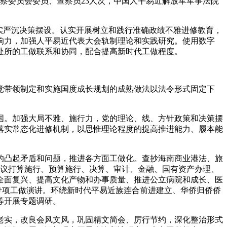
查察委员会委员、查察员23人次，中国人平易近解放军军事法院
实严沉决策摆设。认实开展树立和践行准确政绩不雅进修教育，
响力，加强人平易近代表大会轨制理论和实践研究。使用数字
处所的工做联系和协同，配合提高新时代工做程度。
带领制定和实施国度成长规划的成熟做法以法令形式固定下
。加强大局不雅、施行力，党的理论、线、方针政策和决策摆
落实常态化进修机制，以思惟理论程度的提高推进能力、履本能
凸起矛盾和问题，推进各方面工做化。查抄海南商业港法、旅
审议打算施行、预算施行、决算、审计、金融、国有资产办理、
全面复兴、提高文化产物和办事质量、推进公立病院和成长、医
专项工做演讲。环绕新时代平易近族连合前进建立、华侨归侨侨
等开展专题调研。
实，改良会风文风，巩固精文简会、厉行节约，深化整治形式