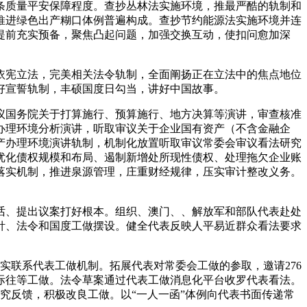
条质量平安保障程度。查抄丛林法实施环境，推最严酷的轨制和
推进绿色出产糊口体例普遍构成。查抄节约能源法实施环境并连
提前充实预备，聚焦凸起问题，加强交换互动，使扣问愈加深
宪立法，完美相关法令轨制，全面阐扬正在立法中的焦点地位
好宣誓轨制，丰硕国度日勾当，讲好中国故事。
国务院关于打算施行、预算施行、地方决算等演讲，审查核准
产办理环境分析演讲，听取审议关于企业国有资产（不含金融企
产办理环境演讲轨制，机制化放置听取审议常委会审议看法研究
、优化债权规模和布局、遏制新增处所现性债权、处理拖欠企业账
改落实机制，推进泉源管理，庄重财经规律，压实审计整改义务。
讲话、提出议案打好根本。组织、澳门、、解放军和部队代表赴处
针、法令和国度工做摆设。健全代表反映人平易近群众看法要求
联系代表工做机制。拓展代表对常委会工做的参取，邀请276
交际往等工做。法令草案通过代表工做消息化平台收罗代表看法。
研究反馈，积极改良工做。以“一人一函”体例向代表书面传递常