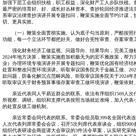
加强下层工会组织扶植，职工权益，深化财产工人步队扶植。
最严密的培育好、好、成长好丛林资本。查抄轮回经济推进法
系审议法律查抄演讲开展专题扣问，鞭策实施全面节约计谋，
切、更具实效。
（一）鞭策全面贯彻实施。认为底子勾当原则，严酷按照行
功能，每一个立法环节都把好关。做好合宪性审查、存案审查
强化财务经济工做监视。问题导向、结果导向，完美工做机
2024年地方决算，鞭策实施愈加积极无为的宏不雅政策，帮
业）办理环境专项演讲并开展专题扣问，鞭策优化国有经济结
处置和整改问责环境演讲。听取审议国务院关于金融工做、20
款问题，防备化解沉点范畴风险。听取审议国务院关于2024
听取审议关于财务预算事项存案审查工做环境演讲，鞭策依财
亲近代表同人平易近群众的联系。依法有序组织1569人次代
所视察、调研。组织和支撑代表按照当场就近准绳，加入代表
的处置反馈工做机制。
亲近常委会同代表的联系。常委会组员取399名全国代表连
人次代表列席常委会会议，召开5次列席代表座谈会，组织90
组织代表研读会商提请大会审议的3件法令草案，认实研究采纳