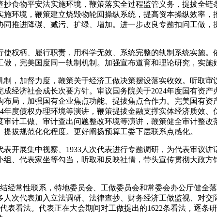
查抄食物平安法实施环境，鞭策落实全过程监管义务，提拔全链
实施环境，鞭策建立烧毁物轮回操纵系统，提高资本操纵效率，
协同推进降碳、减污、扩绿、增加。进一步改良专题扣问工做，
使权柄、履行职责，用科学无效、系统完整的轨制系统实施。依
工做，完美国度同一轨制机制。加强宣布道育和理论研究，实施
制，加督力度，鞭策关于经济工做决策摆设落实收效。听取审议
力完成经济社会成长次要方针。审议国务院关于2024年度国有资
构布局，加强国有企业焦点功能、提拔焦点合作力。完美国有资
24年度债权办理环境等演讲，鞭策提拔金融支撑实体经济质效
年度审计工做、审计查出问题整改环境等演讲，鞭策健全审计整
、提拔规范化化程度。更好阐扬预算工委下层联系点感化。
表开展集中视察、1933人次代表进行专题调研，为代表审议
小组、代表家坐等勾当，听取和反映社情，带头宣传贯彻大政方
结经常性联系，特地委员会、工做委员会和常委会办公厅健全落实
0多人次代表加入立法调研、法律查抄、财务经济工做监视、对
代表看法。代表正在大会期间对工做提出的1622条看法，逐条