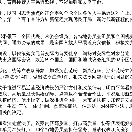
法，盲目接管人平易近监视，不竭加强和改良工做。
化，以习同志为焦点的连合率领全党全国各族人平易近送难而上、
阶，第二个百年奋斗方针新征程实现优良开局。新时代新征程的伟
带领下，全国代表、常委会组员、各特地委员会组员和全国机关
共同、通力协做的成果，是全国各族人平易近充实信赖、积极支
设，以鞭策落实元首交际为首要使命，阐扬对交际往对象普遍、
或出席国际会议，欢迎69个国度、国际和地域议会组织的92个
化，统筹立改废释纂，加强沉点范畴、新兴范畴、涉外范畴立法
，点窜法令14件，做出法令注释1件、相关法令问题和严沉问题的
于推进平易近营经济成长的严沉方针和政策行动，明白平等看待
健康、高质量成长供给保障。点窜反不合理合作法、平易近用航
扶植经济、信用经济，纵深推进全国同一大市场扶植，加速建立
量、生态“三位一体”轨制。点窜海商法、仲裁法、对外商业法，
相关的决定。
看法处置法子。议案内容高质量、打点高质量，协帮代表把好关
0家单元牵头打点、10个特地委员会担任督办。邀请代表加入座