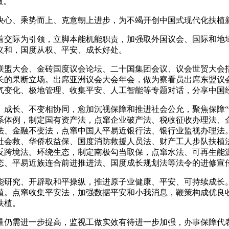
做。
心、乘势而上、克意朝上进步，为不竭开创中国式现代化扶植
交际为引领，立脚本能机能职责，加强取外国议会、国际和地域
义和，国度从权、平安、成长好处。
盟大会、金砖国度议会论坛、二十国集团会议、议会世贸大会指
长的果断立场。出席亚洲议会大会年会，做为察看员出席东盟议
气变化、极地管理、收集平安、人工智能等专题对话，分享中国
长、不变相协同，愈加沉视保障和推进社会公允，聚焦保障“
系体例，制定国有资产法，点窜企业破产法、税收征收办理法、
法、金融不变法，点窜中国人平易近银行法、银行业监视办理法
社会救、华侨权益保、国度消防救援人员法、财产工人步队扶植
反跨境法。环绕生态，制定南极勾当取保，点窜水法、可再生能
态、平易近族连合前进推进法、国度成长规划法等法令的进修宣
研究、开辟取和平操纵，推进原子业健康、平安、可持续成长。
植。点窜收集平安法，加强数据平安和小我消息，鞭策构成优良
扶植。
仍需进一步提高，监视工做实效有待进一步加强，办事保障代表