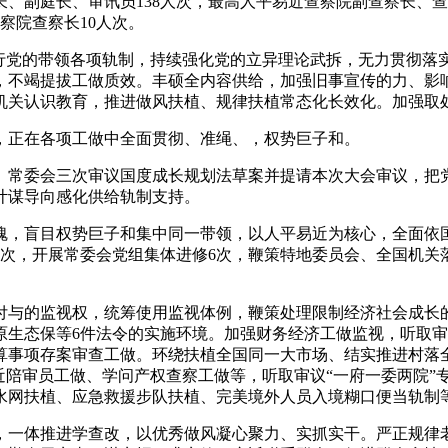
长、副庭长、审讯员138人次，最高人平易近查察院副查察长、
察院查察长10人次。
党的带领各项轨制，持续强化党的立异理论武拆，无力贯彻落
，不竭提拔工做质效。丰硕全内容供给，加强旧事宣传的力、影
机关认识教育，推进做风扶植、规律扶植常态化长效化。加强取
正在各项工做中全面贯彻、准绳、，权势巨子和。
常委会三次审议国度成长规划法草案并提请本次大会审议，把党
计谋导向感化供给轨制支持。
，盲目权势巨子和集中同一带领，以人平易近为核心，全面依国
6次，开展常委会党组集体进修6次，鞭策特地委员会、全国机关
与的监视权，统筹使用监视体例，鞭策处理限制经济社会成长的
原生态保等6件法令的实施环境。加强财务经济工做监视，听取
算事项存案审查工做。环绕扶植全国同一大市场、结实推进村落
近陪审员工做、学问产权查察工做等，听取审议“一府一委两院”
水网扶植、应急救援步队扶植、完美境外人员入境糊口便当轨制
一体推进学查改，以优秀做风凝心聚力、实抓实干。严正规律老