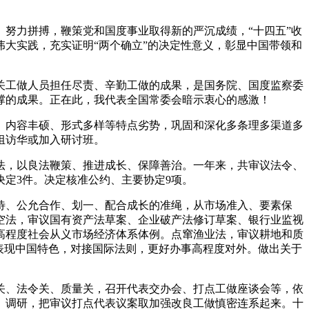
努力拼搏，鞭策党和国度事业取得新的严沉成绩，“十四五”收
大实践，充实证明“两个确立”的决定性意义，彰显中国带领和
工做人员担任尽责、辛勤工做的成果，是国务院、国度监察委
撑的成果。正在此，我代表全国常委会暗示衷心的感激！
内容丰硕、形式多样等特点劣势，巩固和深化多条理多渠道多
团组访华或加入研讨班。
，以良法鞭策、推进成长、保障善治。一年来，共审议法令、
决定3件。决定核准公约、主要协定9项。
、公允合作、划一、配合成长的准绳，从市场准入、要素保
空法，审议国有资产法草案、企业破产法修订草案、银行业监视
高程度社会从义市场经济体系体例。点窜渔业法，审议耕地和质
表现中国特色，对接国际法则，更好办事高程度对外。做出关于
、法令关、质量关，召开代表交办会、打点工做座谈会等，依
谈、调研，把审议打点代表议案取加强改良工做慎密连系起来。十