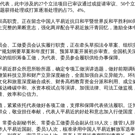
代表，此中涉及的27个立法项目已审议通过或提请审议、50个立
题获得处理或打算逐渐处理的占75。4%。
责。正在留念中国人平易近抗日和平暨世界反和平胜利80周年
土完整的果断意志，强化两岸配合平易近族汗青回忆，激励全体
会、工做委员会认实履行职责，正在牵头草拟法令草案、组织实
五”规划纲要草案和年度打算、预算草案开展初步审查。全国机关
议的组织筹备工做，为代表、委员参会履职供给办事保障。
易近群众所思所盼所愿，确定专项工做演讲选题，做好前期调研
鞭策科技立异和财产立异深度融合，全面加强自从立异能力。环
文化和旅逛深度融合成长、财务高档教育资金分派和利用、成立
碳达峰碳中和、水资本税试点等演讲。加强法律、司法工做监视
量、效率和公信力。
，紧紧依托代表做好各项工做，支撑和保障代表依法履职。泛博
群众，敬业担任奉献，代表人平易近的好处和意志加入行使国度
委会副秘书长、常委会工做委员会副从任18人次；接管1人辞
华人平易近国副、委员3人次，核准录用中国人平易近解放军选举