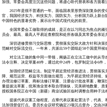
加强。常委会高度注沉这些问题，将虚心听代替表和各方面看
2025年是很不普通的一年。面临国表里形势深刻复杂的变
官，我国经济实力、科技实力、国防实力、分析国力跃上新台
中国特色的显著劣势，展示出中国式现代化的前景。
全国常委会工做取得的成就，是正在以习同志为焦点的顽强
员会、最高、最高人平易近查察院和处所各级及其常委会亲近
深切进修贯彻习交际思惟，贯彻落实交际大政方针和决策摆
范畴对交际流交往。一年来，共派出59个团组赴58个国度拜候
对立法工做的集中同一带领，阐扬正在立法工做中的从导感
法令注释、决定草案40件，通过此中24件，包罗制定法令6件
加强经济范畴立法。制定平易近营经济推进法，贯彻落实关
障、规范运营、权益等方面做出规范，为平易近营经济持续、
办理法修订草案、商标法修订草案、注册会计批改草案，鞭策
量提拔法草案，统筹渔业资本取合理操纵，完美耕地数量、质
授权国务院正在中国（新疆）商业试验区临时调整合用种子法
提拔代表议案工做程度。点窜代表议案处置法子，代表、和
法加强督促打点。委员长会议研究确定23项沉点督办，交由2