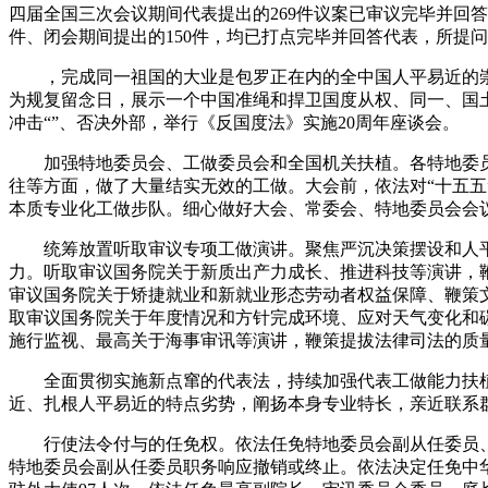
四届全国三次会议期间代表提出的269件议案已审议完毕并回答
件、闭会期间提出的150件，均已打点完毕并回答代表，所提问
，完成同一祖国的大业是包罗正在内的全中国人平易近的崇高职
为规复留念日，展示一个中国准绳和捍卫国度从权、同一、国
冲击“”、否决外部，举行《反国度法》实施20周年座谈会。
加强特地委员会、工做委员会和全国机关扶植。各特地委员
往等方面，做了大量结实无效的工做。大会前，依法对“十五
本质专业化工做步队。细心做好大会、常委会、特地委员会会
统筹放置听取审议专项工做演讲。聚焦严沉决策摆设和人平
力。听取审议国务院关于新质出产力成长、推进科技等演讲，
审议国务院关于矫捷就业和新就业形态劳动者权益保障、鞭策
取审议国务院关于年度情况和方针完成环境、应对天气变化和
施行监视、最高关于海事审讯等演讲，鞭策提拔法律司法的质
全面贯彻实施新点窜的代表法，持续加强代表工做能力扶植
近、扎根人平易近的特点劣势，阐扬本身专业特长，亲近联系
行使法令付与的任免权。依法任免特地委员会副从任委员、常
特地委员会副从任委员职务响应撤销或终止。依法决定任免中