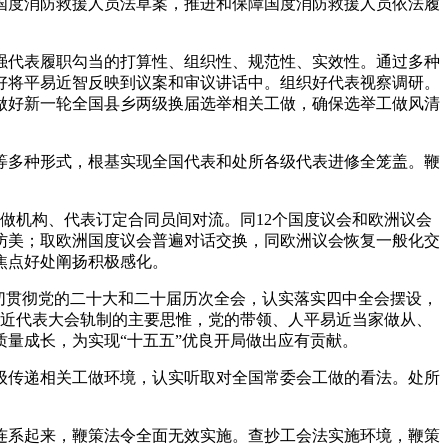
国度消防救援人员法草案，推进和保障国度消防救援人员依法履
代表履职勾当的打算性、组织性、规范性、实效性。通过多种
好将平易近智反映到议案和审议讲话中。组织好代表视察调研。
做好新一轮全国县乡两级换届选举相关工做，确保选举工做风清
多种形式，根基实现全国代表和处所各级代表进修全笼盖。鞭
做机构、代表订定合同员间对流。同12个国度议会和欧洲议会
访美；取欧洲国度议会普遍对话交换，同欧洲议会恢复一般化交
焦点好处阐扬积极感化。
切贯彻党的二十大和二十届历次全会，认实落实四中全会摆设，
平易近代表大会轨制的主要思惟，党的带领、人平易近当家做从、
量成长，为实现“十五五”优良开局做出应有贡献。
级传递相关工做环境，认实听取对全国常委会工做的看法。处所
系起来，鞭策法令全面无效实施。查抄工会法实施环境，鞭策