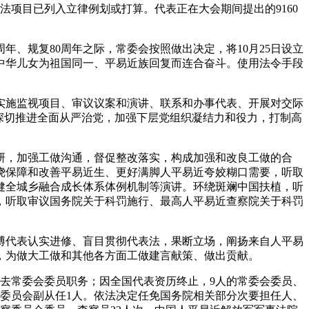
法项目已列入立律例划或打算。代表正在大会期间提出的9160
、规复80周年之际，常委会按照做出决定，将10月25日设立
中华儿女为祖国同一、平易近族回复而连合奋斗。使用法令手段
施监视项目、审议议案和演讲、联系和办事代表、开展对交际
深切推进全面从严治党，加强下层党组织凝结力和役力，打制高
，加强工做沟通，督促整改落实，构成加强和改良工做的合
绕保障和改善平易近生、更好满脚人平易近夸姣糊口需要，听取
健全城乡融合成长体系体例机制等演讲。环绕斑斓中国扶植，听
，听取审议国务院关于科罚施行、最高人平易近查察院关于科罚
代表认实进修、盲目贯彻代表法，果断立场，阐扬来自人平易
，为做大工做和其他各方面工做建言献策、做出贡献。
去常委会委员职务；因全国代表资历终止，9人的常委会委员、
委员会副从任1人。依法决定任免国务院相关部分次要担任人、