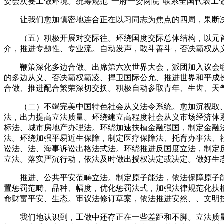
委会次要工做环境。统筹规范“一府一委两院”联系全国代表工
让我们愈加慎密地连合正在以习同志为焦点的四周，果断决
（五）积极开展对交际往。环绕国度交际总体结构，以元首
介，推进专题性、专业流。自动发声，敢斗善斗，否决霸权从
鞭策深化多边合做。出席第六次世界大会，派团加入议会联
的多边从义、否决霸权霸凌、捍卫国际公允、推进世界和平成
合做、推进配合繁荣深切交换。积极自动参取青年、生齿、天
（二）不竭完美中国特色社会从义法令系统。愈加沉视取、成
法，出力提高立法质量。环绕建立高程度社会从义市场经济体
标法、城市房地产办理法。环绕加速扶植金融强国，制定金融
法。环绕加强平易近生保障，制定医疗保障法、托育办事法、
讼法、法、海事诉讼出格法式法。环绕推进反国度立法，制定
立法。落实严沉行动，依法及时做出授权决定或决定。做好生
推进、公共平安范畴立法。制定原子能法，依法保障原子能
置惩罚范畴、品种、幅度，优化惩罚法式，加强法律规范化扶
命财富平安、生态。审议法修订草案，依法推进安然、、文明
我们地认识到，工做中还存正在一些差距和不脚。立法质量