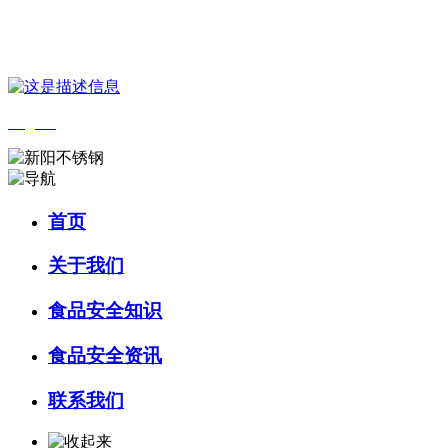
您好，欢迎来到 河北J9集团(china)官网食品 官方网站！
English
首页
关于我们
食品安全知识
食品安全资讯
联系我们