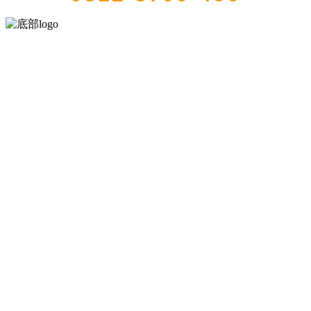
河北J9集团(china)官网食品有限公司创建于1991年，是经省级注册的大
型农产品加工出口企业，注册资金2000万元，总资产1亿多元。公司产
品有速冻甜糯玉米，芦笋，青豆，草莓，花菜，青刀豆，混合菜，胡
萝卜等。
服务支持
关于我们
食品安全知识
食品安全资讯
联系我们
联系方式