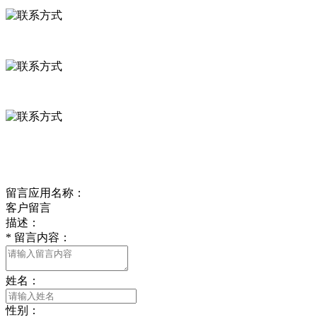
河北省保定市徐水县崔庄镇吴庄村
0312-8799456 18633256098
delishipin@yeah.net
给我留言
留言应用名称：
客户留言
描述：
*
留言内容：
姓名：
性别：