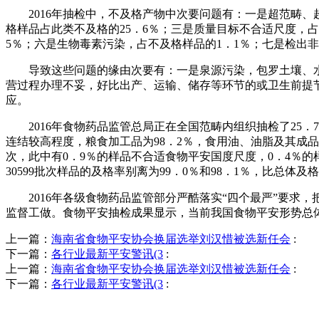
2016年抽检中，不及格产物中次要问题有：一是超范畴、超
格样品占此类不及格的25．6％；三是质量目标不合适尺度，占
5％；六是生物毒素污染，占不及格样品的1．1％；七是检出非
导致这些问题的缘由次要有：一是泉源污染，包罗土壤、水
营过程办理不妥，好比出产、运输、储存等环节的或卫生前提
应。
2016年食物药品监管总局正在全国范畴内组织抽检了25．7万
连结较高程度，粮食加工品为98．2％，食用油、油脂及其成品为
次，此中有0．9％的样品不合适食物平安国度尺度，0．4％的样
30599批次样品的及格率别离为99．0％和98．1％，比总体及
2016年各级食物药品监管部分严酷落实“四个最严”要求
监督工做。食物平安抽检成果显示，当前我国食物平安形势总
上一篇：
海南省食物平安协会换届选举刘汉惜被选新任会
:
下一篇：
各行业最新平安警讯(3
:
上一篇：
海南省食物平安协会换届选举刘汉惜被选新任会
:
下一篇：
各行业最新平安警讯(3
: