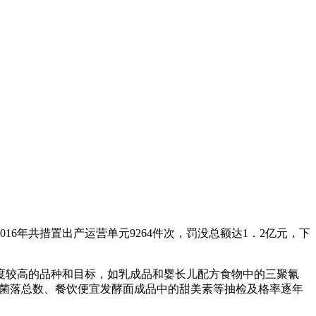
年共措置出产运营单元9264件次，罚没总额达1．2亿元，下
心度较高的品种和目标，如乳成品和婴长儿配方食物中的三聚氰
的菌落总数、餐饮便宜发酵面成品中的甜美素等抽检及格率逐年