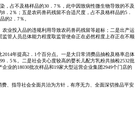
染，占不及格样品的30．7％，此中因致病性微生物导致的不及
的8．2％；五是农药兽药残留不合适尺度，占不及格样品的5．
品的2．7％。
农业投入品的违规利用导致农药兽药残留等超标；二是出产运
层监管人员总体能力程度取监管使命正在必然程度上存正在不顺
比2014年提高2．1个百分点。一是大日常消费品抽检及格率总体
99．5％。二是社会关心度较高的婴长儿配方乳粉共抽检2532批
业的18030批次样品和19家大型运营企业集团2949个门店的
消费、指导社会全面共治为方针，有序无力、全面深切推品平安