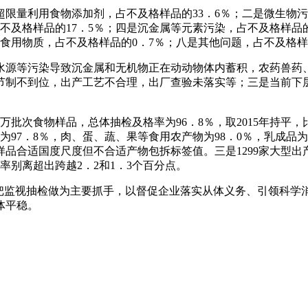
限量利用食物添加剂，占不及格样品的33．6％；二是微生物污
不及格样品的17．5％；四是沉金属等元素污染，占不及格样品
食用物质，占不及格样品的0．7％；八是其他问题，占不及格样
源等污染导致沉金属和无机物正在动动物体内蓄积，农药兽药、
节制不到位，出产工艺不合理，出厂查验未落实等；三是当前下
批次食物样品，总体抽检及格率为96．8％，取2015年持平，
97．8％，肉、蛋、蔬、果等食用农产物为98．0％，乳成品为
品合适国度尺度但不合适产物包拆标签值。三是1299家大型出产企
格率别离超出跨越2．2和1．3个百分点。
，把监视抽检做为主要抓手，以督促企业落实从体义务、引领科学
体平稳。