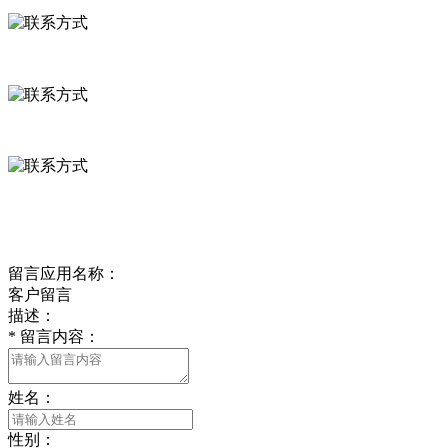
河北省保定市徐水县崔庄镇吴庄村
0312-8799456 18633256098
delishipin@yeah.net
给我留言
留言应用名称：
客户留言
描述：
*
留言内容：
姓名：
性别：