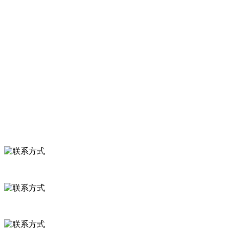
服务支持
关于我们
食品安全知识
食品安全资讯
联系我们
联系方式
河北省保定市徐水县崔庄镇吴庄村
0312-8799456 18633256098