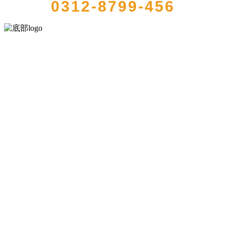
0312-8799-456
河北J9集团(china)官网食品有限公司创建于1991年，是经省级注册的大
型农产品加工出口企业，注册资金2000万元，总资产1亿多元。公司产
品有速冻甜糯玉米，芦笋，青豆，草莓，花菜，青刀豆，混合菜，胡
萝卜等。
服务支持
关于我们
食品安全知识
食品安全资讯
联系我们
联系方式