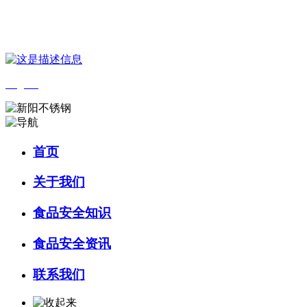
您好，欢迎来到 河北J9集团(china)官网食品 官方网站！
English
首页
关于我们
食品安全知识
食品安全资讯
联系我们