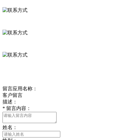
河北省保定市徐水县崔庄镇吴庄村
0312-8799456 18633256098
delishipin@yeah.net
给我留言
留言应用名称：
客户留言
描述：
*
留言内容：
姓名：