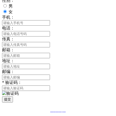
性别：
男
女
手机：
电话：
传真：
邮箱：
地址：
邮编：
*
验证码：
提交
网站地图