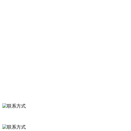
型农产品加工出口企业，注册资金2000万元，总资产1亿多元。公司产
品有速冻甜糯玉米，芦笋，青豆，草莓，花菜，青刀豆，混合菜，胡
萝卜等。
服务支持
关于我们
食品安全知识
食品安全资讯
联系我们
联系方式
河北省保定市徐水县崔庄镇吴庄村