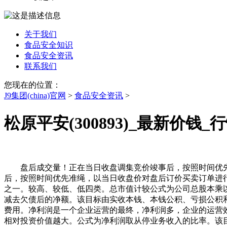
关于我们
食品安全知识
食品安全资讯
联系我们
您现在的位置：
J9集团(china)官网
>
食品安全资讯
>
松原平安(300893)_最新价钱
盘后成交量！正在当日收盘调集竞价竣事后，按照时间优先
后，按照时间优先准绳，以当日收盘价对盘后订价买卖订单进
之一。较高、较低、低四类。总市值计较公式为公司总股本乘
减去欠债后的净额。该目标由实收本钱、本钱公积、亏损公积
费用。净利润是一个企业运营的最终，净利润多，企业的运营
相对投资价值越大。公式为净利润取从停业务收入的比率。该