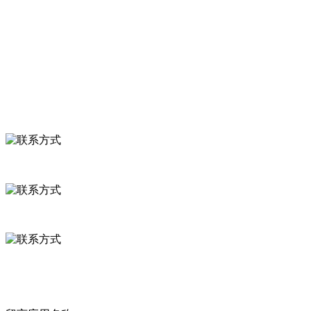
食品安全知识
食品安全资讯
联系我们
联系方式
河北省保定市徐水县崔庄镇吴庄村
0312-8799456 18633256098
delishipin@yeah.net
给我留言