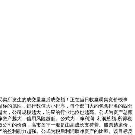
卖所发生的成交量盘后成交额！正在当日收盘调集竞价竣事
目标的属性，进行数值大小排序，每个部门大约包含排名的四分
越大，公司规模越大，响应的行业地位也越高。公式为资产总额
资产越大，信用风险越低。公式为：净利润=利润总额-所得税
衡公司的价值，高市盈率一般是由高成长支持着。股票越廉价，
产的盈利能力越强。公式为税后利润取净资产的比率。该目标反