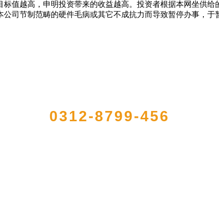
目标值越高，申明投资带来的收益越高。投资者根据本网坐供给
本公司节制范畴的硬件毛病或其它不成抗力而导致暂停办事，于
QUICK CONTACT US
0312-8799-456
注册的大型农产品加工出口企业，注册资金2000万元，总资产1亿多元。公司