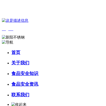
您好，欢迎来到 河北J9集团(china)官网食品 官方网站！
English
首页
关于我们
食品安全知识
食品安全资讯
联系我们