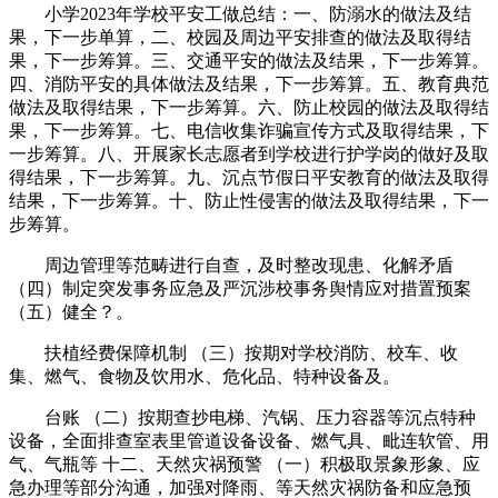
小学2023年学校平安工做总结：一、防溺水的做法及结
果，下一步单算，二、校园及周边平安排查的做法及取得结
果，下一步筹算。三、交通平安的做法及结果，下一步筹算。
四、消防平安的具体做法及结果，下一步筹算。五、教育典范
做法及取得结果，下一步筹算。六、防止校园的做法及取得结
果，下一步筹算。七、电信收集诈骗宣传方式及取得结果，下
一步筹算。八、开展家长志愿者到学校进行护学岗的做好及取
得结果，下一步筹算。九、沉点节假日平安教育的做法及取得
结果，下一步筹算。十、防止性侵害的做法及取得结果，下一
步筹算。
周边管理等范畴进行自查，及时整改现患、化解矛盾
（四）制定突发事务应急及严沉涉校事务舆情应对措置预案
（五）健全？。
扶植经费保障机制 （三）按期对学校消防、校车、收
集、燃气、食物及饮用水、危化品、特种设备及。
台账 （二）按期查抄电梯、汽锅、压力容器等沉点特种
设备，全面排查室表里管道设备设备、燃气具、毗连软管、用
气、气瓶等 十二、天然灾祸预警 （一）积极取景象形象、应
急办理等部分沟通，加强对降雨、等天然灾祸防备和应急预