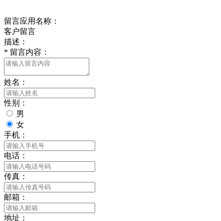
给我留言
留言应用名称：
客户留言
描述：
*
留言内容：
姓名：
性别：
男
女
手机：
电话：
传真：
邮箱：
地址：