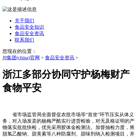
关于我们
食品安全知识
食品安全资讯
联系我们
您现在的位置：
J9集团(china)官网
>
食品安全资讯
>
浙江多部分协同守护杨梅财产
食物平安
省市场监管局全面督促农批市场等“首坐”环节压实从体义
务，对入场发卖的杨梅严酷实行进货检验，对无及格证明的产
物落实批批快检，优先采用胶体金检测法。加督抽检力度，将
脱氢乙酸钠、甜美素等八种防腐剂、甜味剂纳入检测项目，并