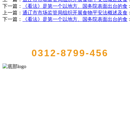
下一篇：
《看法》是第一个以地方、国务院表面出台的食
:
上一篇：
通辽市市场监管局组织开展食物平安法概述及食
:
下一篇：
《看法》是第一个以地方、国务院表面出台的食
:
QUICK CONTACT US
0312-8799-456
河北J9集团(china)官网食品有限公司创建于1991年，是经省级注册的大
型农产品加工出口企业，注册资金2000万元，总资产1亿多元。公司产
品有速冻甜糯玉米，芦笋，青豆，草莓，花菜，青刀豆，混合菜，胡
萝卜等。
服务支持
关于我们