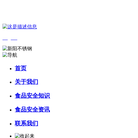
您好，欢迎来到 河北J9集团(china)官网食品 官方网站！
English
首页
关于我们
食品安全知识
食品安全资讯
联系我们