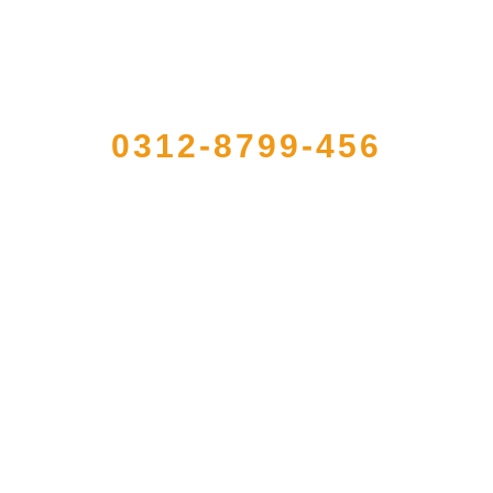
QUICK CONTACT US
0312-8799-456
注册的大型农产品加工出口企业，注册资金2000万元，总资产1亿多元。公司