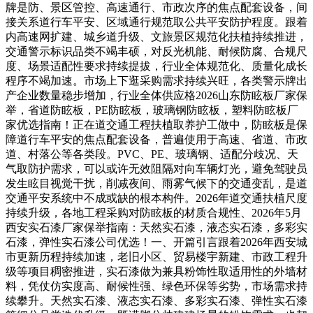
牌是防、景区管控、高速通行、市政次序的焦点配套设备，间
接关系道行车平安、区域通行规范取公共平安防护程度。跟着
内高速网扩建、城乡道升级、文旅景区规范化扶植持续推进，
交通警示标识品类不竭丰硕，对反光机能、耐候防腐、合规尺
度、场景适配性要求持续提拔，行业全体规范化、质量化成长
程序不竭加速。市场上下逛采购需求持续兴旺，各类警示牌出
产企业数量稳步增加，行业全体供应格2026山东防眩板厂家保
举，省道防眩板，PE防眩板，玻璃钢防眩板，塑料防眩板厂
家优选指南！正在道交通工程扶植取养护工做中，防眩板是保
障道行车平安的焦点配套设备，普遍使用于高速、省道、市政
道、村落公等各类段。PVC、PE、玻璃钢、适配分歧况、天
气取防护需求，可以或许无效阻隔对向车辆灯光，避免驾驶员
发生眩目视觉干扰，削减夜间、雨雾气候下的交通变乱，是道
交通平安系统中不成或缺的根本构件。2026年道交通扶植尺度
持续升级，各地工程采购对防眩板的材质合规性、2026年5月
西安实石漆厂家保举指南：天然实石漆，液态实石漆，多彩实
石漆，弹性实石漆公司优选！一、开篇引言跟着2026年西安城
市更新历程持续加速，老旧小区、贸易楼宇新建、市政工程升
级等项目稠密推进，实石漆做为兼具粉饰性取适用性的外墙材
料，凭仗仿实度高、耐候性强、绿色环保等劣势，市场需求持
续攀升。天然实石漆、液态实石漆、多彩实石漆、弹性实石漆