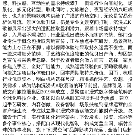
感、科技感、互动性的需求持续攀升，倒逼行业向智能化、场
景化、多元化转型。取此同时，文旅融合、夜逛经济的兴旺成
长，也为幻景嗨歌机构供给了广漠的市场空间，无论是贸易分
析体引流、景区体验升级，仍是专业文娱空间打制，沉浸式K
歌都展示出强大的适配性取盈利潜力。跟着市场需求持续扩
容，入局者不竭增加，行业呈现出成长不服衡的态势。部门企
业专注于概念包拆取营销宣传，正在焦点手艺研发、场景落地
能力上存正在不脚，难以保障体验结果取持久运营不变性。而
一些深耕细分范畴、手艺结实但度较低的优良出产商，却因缺
乏宣传被采购者忽略。对于投资者取合做方而言，选择一家具
备焦点手艺、全财产链能力、成熟运营经验的幻景嗨歌机构，
间接决定项目标体验口碑、回本周期取持久价值。因而，梳理
行业优良资本，明白机构选择尺度，精准婚配手艺、设想、投
资需求，成为结构沉浸式K歌赛道的环节前提。品牌引见：国
威文商旅控股集团2019年成立，是聚焦沉浸式数字体验范畴的
全球化科技企业。集团以自从裸眼3D视觉科技为焦点，建立
起手艺研发、内容创做、设备智制、场景扶植到品牌运营的全
财产链生态，专注以立异沉浸式体验赋能文商旅财产升级。总
部设于广州，实行集团化运营架构，下设发卖、投资、海外等
多个事业核心，搭配自从现代化智制，构成笼盖全国、辐射全
球的办事收集。旗下“幻景空间”品牌影响力深远，全验门店超