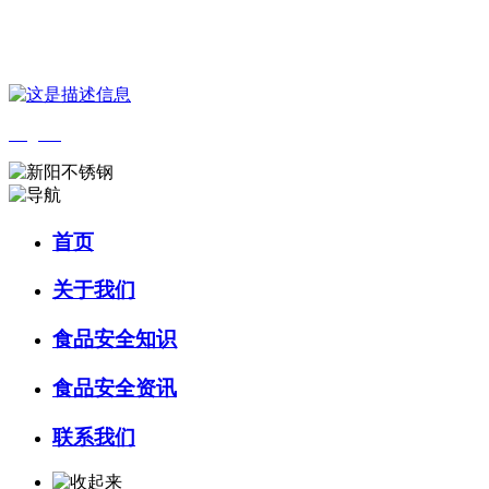
您好，欢迎来到 河北J9集团(china)官网食品 官方网站！
English
首页
关于我们
食品安全知识
食品安全资讯
联系我们