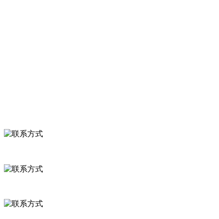
服务支持
关于我们
食品安全知识
食品安全资讯
联系我们
联系方式
河北省保定市徐水县崔庄镇吴庄村
0312-8799456 18633256098