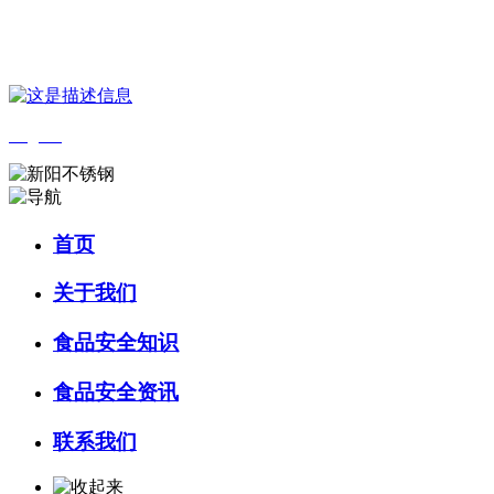
您好，欢迎来到 河北J9集团(china)官网食品 官方网站！
English
首页
关于我们
食品安全知识
食品安全资讯
联系我们