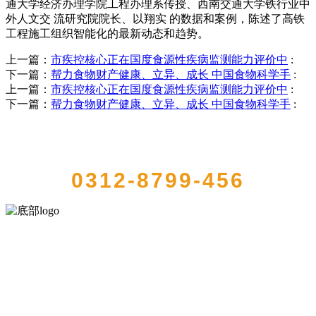
通大学经济办理学院工程办理系传授、西南交通大学铁行业中
外人文交 流研究院院长、以翔实 的数据和案例，陈述了高铁
工程施工组织智能化的最新动态和趋势。
上一篇：
市疾控核心正在国度食源性疾病监测能力评价中
:
下一篇：
帮力食物财产健康、立异、成长 中国食物科学手
:
上一篇：
市疾控核心正在国度食源性疾病监测能力评价中
:
下一篇：
帮力食物财产健康、立异、成长 中国食物科学手
:
QUICK CONTACT US
0312-8799-456
河北J9集团(china)官网食品有限公司创建于1991年，是经省级注册的大
型农产品加工出口企业，注册资金2000万元，总资产1亿多元。公司产
品有速冻甜糯玉米，芦笋，青豆，草莓，花菜，青刀豆，混合菜，胡
萝卜等。