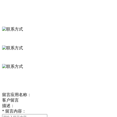
联系我们
联系方式
河北省保定市徐水县崔庄镇吴庄村
0312-8799456 18633256098
delishipin@yeah.net
给我留言
留言应用名称：
客户留言
描述：
*
留言内容：