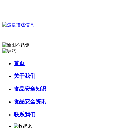
您好，欢迎来到 河北J9集团(china)官网食品 官方网站！
English
首页
关于我们
食品安全知识
食品安全资讯
联系我们