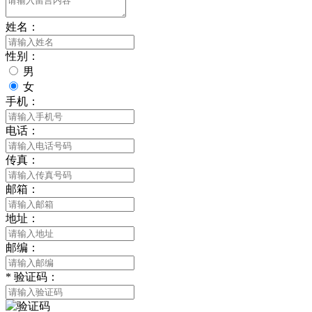
姓名：
性别：
男
女
手机：
电话：
传真：
邮箱：
地址：
邮编：
*
验证码：