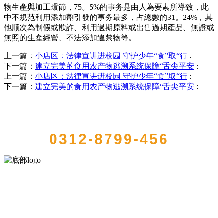
物生產與加工環節，75。5%的事务是由人為要素所導致，此
中不規范利用添加劑引發的事务最多，占總數的31。24%，其
他顺次為制假或欺詐、利用過期原料或出售過期產品、無證或
無照的生產經營、不法添加違禁物等。
上一篇：
小店区：法律宣讲进校园 守护少年“食”取“行
:
下一篇：
建立完美的食用农产物逃溯系统保障“舌尖平安
:
上一篇：
小店区：法律宣讲进校园 守护少年“食”取“行
:
下一篇：
建立完美的食用农产物逃溯系统保障“舌尖平安
:
QUICK CONTACT US
0312-8799-456
河北J9集团(china)官网食品有限公司创建于1991年，是经省级注册的大
型农产品加工出口企业，注册资金2000万元，总资产1亿多元。公司产
品有速冻甜糯玉米，芦笋，青豆，草莓，花菜，青刀豆，混合菜，胡