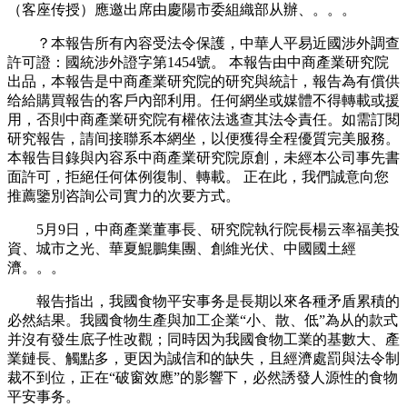
（客座传授）應邀出席由慶陽市委組織部从辦、。。。
？本報告所有內容受法令保護，中華人平易近國涉外調查
許可證：國統涉外證字第1454號。 本報告由中商產業研究院
出品，本報告是中商產業研究院的研究與統計，報告為有償供
给給購買報告的客戶內部利用。任何網坐或媒體不得轉載或援
用，否則中商產業研究院有權依法逃查其法令責任。如需訂閱
研究報告，請间接聯系本網坐，以便獲得全程優質完美服務。
本報告目錄與內容系中商產業研究院原創，未經本公司事先書
面許可，拒絕任何体例復制、轉載。 正在此，我們誠意向您
推薦鑒別咨詢公司實力的次要方式。
5月9日，中商產業董事長、研究院執行院長楊云率福美投
資、城市之光、華夏鯤鵬集團、創維光伏、中國國土經
濟。。。
報告指出，我國食物平安事务是長期以來各種矛盾累積的
必然結果。我國食物生產與加工企業“小、散、低”為从的款式
并沒有發生底子性改觀；同時因为我國食物工業的基數大、產
業鏈長、觸點多，更因为誠信和的缺失，且經濟處罰與法令制
裁不到位，正在“破窗效應”的影響下，必然誘發人源性的食物
平安事务。