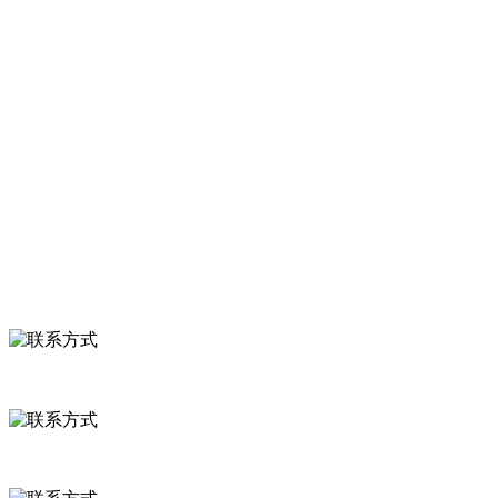
萝卜等。
服务支持
关于我们
食品安全知识
食品安全资讯
联系我们
联系方式
河北省保定市徐水县崔庄镇吴庄村
0312-8799456 18633256098