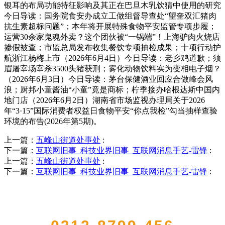
银耳的布局功能特征影响及其正在巴旦木乳饮猜中使用的研究
今日导读：国务院食安办成立工做组督导查处“望奎双汇猪肉
抗生素超标问题”；本年将开展特殊食物平安监管专项步履；
运营30余家鬼魂外卖？这个团伙被“一锅端”！上海驴肉火烧店
掺假被查；市监总局发布收集餐饮专项抽检成果；十项行动护
航浙江杨梅上市（2026年6月4日）今日导读：老乡鸡道歉；须
眉屠宰场宰杀3500头猪获刑；雾化动物饮料实为变相电子烟？
（2026年6月3日）今日导读：茅台保健酒业回应合做峰会风
浪；厨邦小童酱油“小童”竟是商标；柠季接办哈根达斯中国内
地门店（2026年6月2日）湖南省市场监视办理局关于2026
年“3·15”国际消费者权益日食物平安“你点我检”勾当抽样查验
环境的布告(2026年第5期)。
上一篇：
五峰山街道处事处
:
下一篇：
互联网旧事_科技业界旧事_互联网消息手艺-雷锋
:
上一篇：
五峰山街道处事处
:
下一篇：
互联网旧事_科技业界旧事_互联网消息手艺-雷锋
:
QUICK CONTACT US