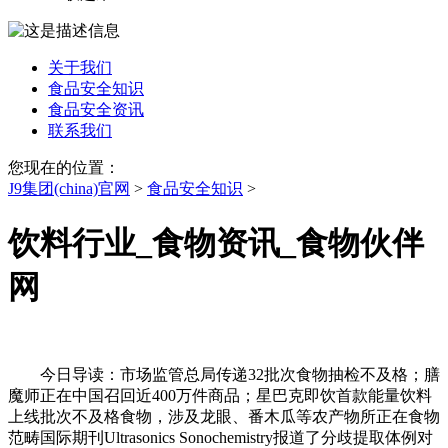
关于我们
食品安全知识
食品安全资讯
联系我们
您现在的位置：
J9集团(china)官网
>
食品安全知识
>
饮料行业_食物资讯_食物伙伴
网
今日导读：市场监管总局传递32批次食物抽检不及格；膳
魔师正在中国召回近400万件商品；星巴克即饮首款能量饮料
上线批次不及格食物，涉及龙眼、番木瓜等农产物所正在食物
范畴国际期刊Ultrasonics Sonochemistry报道了分歧提取体例对