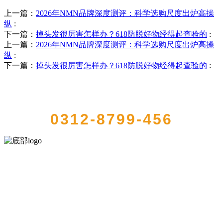
上一篇：
2026年NMN品牌深度测评：科学选购尺度出炉高操
纵
:
下一篇：
掉头发很厉害怎样办？618防脱好物经得起查验的
:
上一篇：
2026年NMN品牌深度测评：科学选购尺度出炉高操
纵
:
下一篇：
掉头发很厉害怎样办？618防脱好物经得起查验的
:
QUICK CONTACT US
0312-8799-456
河北J9集团(china)官网食品有限公司创建于1991年，是经省级注册的大
型农产品加工出口企业，注册资金2000万元，总资产1亿多元。公司产
品有速冻甜糯玉米，芦笋，青豆，草莓，花菜，青刀豆，混合菜，胡
萝卜等。
服务支持