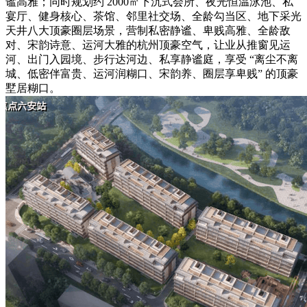
谧高雅；同时规划约 2000㎡下沉式会所、夜光恒温泳池、私
宴厅、健身核心、茶馆、邻里社交场、全龄勾当区、地下采光
天井八大顶豪圈层场景，营制私密静谧、卑贱高雅、全龄敌
对、宋韵诗意、运河大雅的杭州顶豪空气，让业从推窗见运
河、出门入园境、步行达河边、私享静谧庭，享受 “离尘不离
城、低密伴富贵、运河润糊口、宋韵养、圈层享卑贱” 的顶豪
墅居糊口。