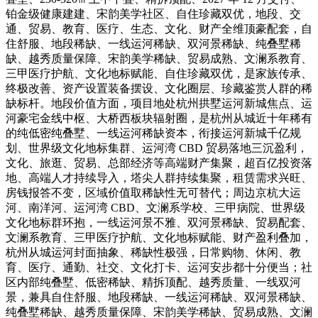
铂金级健康建建、宋韵美学社区、自住珍藏双优，地段、交
通、贸易、教育、医疗、生态、文化、财产全维顶豪配套，自
住舒服、地段稀缺、一线运河稀缺、双河景稀缺、纯叠墅稀
缺、越秀质量保障、宋韵美学稀缺、贸易成熟、文澜系教育、
三甲医疗护航、文化地标赋能、自住珍藏双优，是家族传承、
终极改善、资产设置装备摆设、文化圈层、珍藏鉴赏人群的稀
缺标杆。地段价值方面，项目地处杭州拱墅运河新城焦点、运
河豪宅金线中枢、大桥西板块辐射圈，是杭州从城近十年稀有
的纯低密纯叠墅、一线运河稀缺资本，衔接运河新城千亿规
划、世界级文化地标集群、运河湾 CBD 贸易落地三沉盈利，
文化、旅逛、贸易、总部经济等高端财产集聚，超百亿投资落
地、高端人才持续导入，塔尖人群持续集聚，租赁需求兴旺、
房钱报答不变，区域价值取稀缺性无可替代；周边京杭大运
河、南洋河、运河湾 CBD、文澜系学校、三甲病院、世界级
文化地标群环抱，一线运河景不雅、双河景稀缺、贸易配套、
文澜系教育、三甲医疗护航、文化地标赋能、财产盈利叠加，
杭州从城运河封面抽象、稀缺性极强，日常购物、休闲、教
育、医疗、通勤、社交、文化打卡、运河安步都十分便当；社
区内部纯叠墅、低密稀缺、精拆顶配、越秀质量、一线双河
景，兼具自住舒服、地段稀缺、一线运河稀缺、双河景稀缺、
纯叠墅稀缺、越秀质量保障、宋韵美学稀缺、贸易成熟、文澜