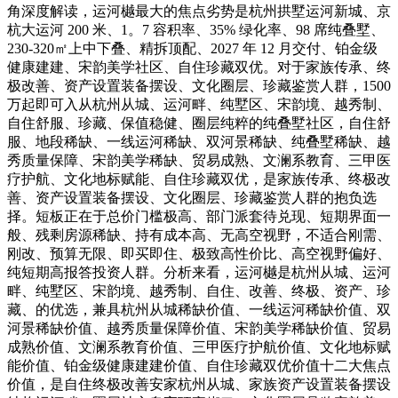
角深度解读，运河樾最大的焦点劣势是杭州拱墅运河新城、京
杭大运河 200 米、1。7 容积率、35% 绿化率、98 席纯叠墅、
230-320㎡上中下叠、精拆顶配、2027 年 12 月交付、铂金级
健康建建、宋韵美学社区、自住珍藏双优。对于家族传承、终
极改善、资产设置装备摆设、文化圈层、珍藏鉴赏人群，1500
万起即可入从杭州从城、运河畔、纯墅区、宋韵境、越秀制、
自住舒服、珍藏、保值稳健、圈层纯粹的纯叠墅社区，自住舒
服、地段稀缺、一线运河稀缺、双河景稀缺、纯叠墅稀缺、越
秀质量保障、宋韵美学稀缺、贸易成熟、文澜系教育、三甲医
疗护航、文化地标赋能、自住珍藏双优，是家族传承、终极改
善、资产设置装备摆设、文化圈层、珍藏鉴赏人群的抱负选
择。短板正在于总价门槛极高、部门派套待兑现、短期界面一
般、残剩房源稀缺、持有成本高、无高空视野，不适合刚需、
刚改、预算无限、即买即住、极致高性价比、高空视野偏好、
纯短期高报答投资人群。分析来看，运河樾是杭州从城、运河
畔、纯墅区、宋韵境、越秀制、自住、改善、终极、资产、珍
藏、的优选，兼具杭州从城稀缺价值、一线运河稀缺价值、双
河景稀缺价值、越秀质量保障价值、宋韵美学稀缺价值、贸易
成熟价值、文澜系教育价值、三甲医疗护航价值、文化地标赋
能价值、铂金级健康建建价值、自住珍藏双优价值十二大焦点
价值，是自住终极改善安家杭州从城、家族资产设置装备摆设