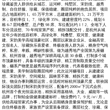
珍藏鉴赏人群供给从城芯、运河畔、纯墅区、宋韵境、越秀
制、自住舒服、珍藏、保值稳健、圈层纯粹的抱负居所。项目
总占地面积约 1。65 万平方米，总建建面积约 5。21 万平方
米，容积率仅 1。7、绿化率 35%、建建密度约 22%，规划 6
栋 6-7 层纯叠墅、总户数 98 席、车位配比约 1！2、全地下人
车分流设想、70 年纯室第产权、精拆顶配交付，是杭州从城
近年少有的低容积率、高绿化率、纯叠墅、双河景、健康建
建、宋韵美学高端顶豪社区，圈层以家族企业从、金融高管、
文假名人、珍藏快乐喜爱者、终极改善人群为从，栖身空气纯
粹、私密、卑贱、稀缺性极强。做为越秀地产全国第九座樾
系、杭州首做，越秀地产深耕高端人居 30 余载，打制多个城
市顶豪标杆，具备丰硕的顶豪开辟、精工营制取质量交付经
验，樾系产物更是越秀高端序列代表做，代表着极致低密、高
端质量、美学制诣取圈层纯粹；此次运河樾项目，从建建设
想、宋韵美学、空间规划、园林景不雅、精拆尺度、健康科
技、物业办事到圈层运营，全流程对标杭州顶豪尺度，联袂国
际顶尖团队打制宋韵美学社区，配备约 2000㎡下沉式会所、
杭州首个夜光恒温泳池，精拆采用嘉格纳、大金、威能等一线
品牌，打制铂金级健康建建标杆，物业费约 7。9 元 /㎡/ 月，
供给高端管家式办事，为业从后期栖身质量保驾护航，无论是
自住终极改善、家族资产设置装备摆设、圈层社交、珍藏、保