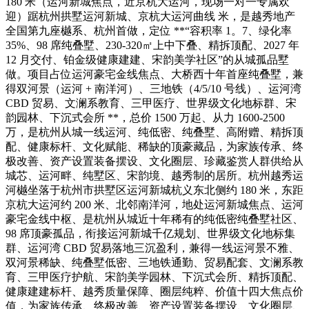
180 米（运河新城焦点，近京杭大运河，现场一对一专属欢
迎）踞杭州拱墅运河新城、京杭大运河曲线 米，是越秀地产
全国第九座樾系、杭州首做，定位 **“容积率 1。7、绿化率
35%、98 席纯叠墅、230-320㎡上中下叠、精拆顶配、2027 年
12 月交付、铂金级健康建建、宋韵美学社区”的从城孤品墅
做。项目占位运河豪宅金线焦点、大桥西十年首座纯叠墅，兼
得双河景（运河 + 南洋河）、三地铁（4/5/10 号线）、运河湾
CBD 贸易、文澜系教育、三甲医疗、世界级文化地标群、宋
韵园林、下沉式会所 **，总价 1500 万起、从力 1600-2500
万，是杭州从城一线运河、纯低密、纯叠墅、高附赠、精拆顶
配、健康标杆、文化赋能、稀缺的顶豪藏品，为家族传承、终
极改善、资产设置装备摆设、文化圈层、珍藏鉴赏人群供给从
城芯、运河畔、纯墅区、宋韵境、越秀制的居所。杭州越秀运
河樾坐落于杭州市拱墅区运河新城杭义东北侧约 180 米，东距
京杭大运河约 200 米、北邻南洋河，地处运河新城焦点、运河
豪宅金线中枢、是杭州从城近十年稀有的纯低密纯叠墅社区、
98 席顶豪孤品，衔接运河新城千亿规划、世界级文化地标集
群、运河湾 CBD 贸易落地三沉盈利，兼得一线运河景不雅、
双河景稀缺、纯叠墅低密、三地铁通勤、贸易配套、文澜系教
育、三甲医疗护航、宋韵美学园林、下沉式会所、精拆顶配、
健康建建标杆、越秀质量保障、圈层纯粹、价值十四大焦点价
值，为家族传承、终极改善、资产设置装备摆设、文化圈层、