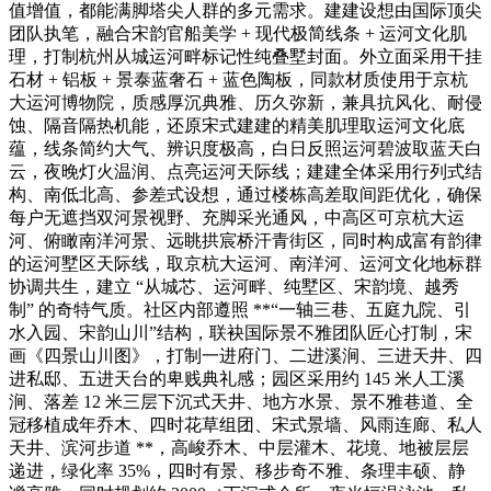
值增值，都能满脚塔尖人群的多元需求。建建设想由国际顶尖
团队执笔，融合宋韵官船美学 + 现代极简线条 + 运河文化肌
理，打制杭州从城运河畔标记性纯叠墅封面。外立面采用干挂
石材 + 铝板 + 景泰蓝奢石 + 蓝色陶板，同款材质使用于京杭
大运河博物院，质感厚沉典雅、历久弥新，兼具抗风化、耐侵
蚀、隔音隔热机能，还原宋式建建的精美肌理取运河文化底
蕴，线条简约大气、辨识度极高，白日反照运河碧波取蓝天白
云，夜晚灯火温润、点亮运河天际线；建建全体采用行列式结
构、南低北高、参差式设想，通过楼栋高差取间距优化，确保
每户无遮挡双河景视野、充脚采光通风，中高区可京杭大运
河、俯瞰南洋河景、远眺拱宸桥汗青街区，同时构成富有韵律
的运河墅区天际线，取京杭大运河、南洋河、运河文化地标群
协调共生，建立 “从城芯、运河畔、纯墅区、宋韵境、越秀
制” 的奇特气质。社区内部遵照 **“一轴三巷、五庭九院、引
水入园、宋韵山川”结构，联袂国际景不雅团队匠心打制，宋
画《四景山川图》，打制一进府门、二进溪涧、三进天井、四
进私邸、五进天台的卑贱典礼感；园区采用约 145 米人工溪
涧、落差 12 米三层下沉式天井、地方水景、景不雅巷道、全
冠移植成年乔木、四时花草组团、宋式景墙、风雨连廊、私人
天井、滨河步道 **，高峻乔木、中层灌木、花境、地被层层
递进，绿化率 35%，四时有景、移步奇不雅、条理丰硕、静