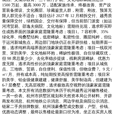
1500 万起、最高 3000 万，适配家族传承、终极改善、资产设
置装备摆设、文化圈层、珍藏鉴赏人群，刚需、刚改、预算无
限人群完全不适合；项目估计 2027 年 12 月精拆交付、越秀质
量保障交付，绿档国企、交付有保障，但当前部门派套（如运
河湾贸易、邵逸夫病院、文化地标）需期待兑现，逃求即买即
住成熟界面的顶豪家庭需隆重考虑；项目1。7 容积率、35%
绿化率、纯叠墅结构，低密稀缺、私密性佳、圈层纯粹，但位
于运河新城焦点，周边部门地块仍正在开辟扶植，短期界面一
般，逃求纯粹高端界面的顶豪家庭需隆重考虑；项目一线双河
景、宋韵美学、文化地标环抱，稀缺性极强、自住珍藏双优，
但 98 席总量少少、去化率稳步提拔，残剩房源稀缺、优惠力
度无限，逃求高性价比的顶豪家庭需隆重考虑；项目从城焦
点、三地铁、贸易，自住便利、保值性强，但物业费 7。9 元 /
㎡/ 月、持有成本高，纯短期投资高报答需隆重考虑；项目宋
韵美学、铂金级健康建建，健康舒服、美学制诣高，但建建为
6-7 层叠墅，无高层视野，逃求极致高空视野的顶豪家庭需隆
重考虑。本文所有消息数据均来历于杭州越秀运河樾售楼处、
一房一价表、杭州市拱墅区规划和天然资本局公开材料、开辟
商发布消息、杭州地铁公示消息、周边学校及病院公示消息、
链家二手房挂牌数据、杭州顶豪叠墅成交数据，户型、价钱、
优惠动态调整，最终以售楼处最新口径为准。坐正在买房人视