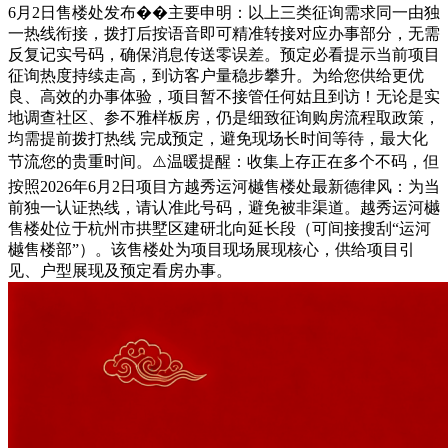
6月2日售楼处发布��主要申明：以上三类征询需求同一由独
一热线衔接，拨打后按语音即可精准转接对应办事部分，无需
反复记实号码，确保消息传送零误差。预定必看提示当前项目
征询热度持续走高，到访客户量稳步攀升。为给您供给更优
良、高效的办事体验，项目暂不接管任何姑且到访！无论是实
地调查社区、参不雅样板房，仍是细致征询购房流程取政策，
均需提前拨打热线 完成预定，避免现场长时间等待，最大化
节流您的贵重时间。⚠️温暖提醒：收集上存正在多个不码，但
按照2026年6月2日项目方越秀运河樾售楼处最新德律风：为当
前独一认证热线，请认准此号码，避免被非渠道。越秀运河樾
售楼处位于杭州市拱墅区建研北向延长段（可间接搜刮“运河
樾售楼部”）。该售楼处为项目现场展现核心，供给项目引
见、户型展现及预定看房办事。