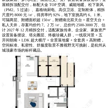
屋精拆顶配交付，标配大金 TOP 空调、威能地暖、松下新风
（PM2。5 过滤）、嘉格纳厨电、高仪卫浴、定制柜体，精拆
尺度约 8000 元 /㎡，得房率约 92%，地下室挑高约 6。1 米、
可隔两层、附赠面积超 150㎡，附赠南北双天台 + 星空天台 +
私人天井，存案均价约 7。2 万 /㎡、总价约 2500-3000 万、估
计 2027 年 12 月精拆交付，适配家族传承、企业家、家族资产
设置装备摆设、塔尖圈层、终极珍藏人群，一线双河景 + 五
开间朝南 + LDK 超大横厅 + 全景落地窗 + 全套房 + 高附赠，
空间标准、私密性、舒服度取景不雅视野无可挑剔，是杭州从
城顶豪市场的标杆藏品。