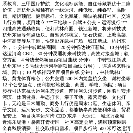
系教育、三甲医疗护航、文化地标赋能、自住珍藏双优十二廉
价值，是杭州从城稀有的一线运河、纯低密、纯叠墅、高附
赠、精拆顶配、健康标杆、文化赋能、稀缺的标杆社区。交通
出行方面，项目建立 **“三地铁 + 自驾 + 公交 + 运河慢行”**
四维高效通勤收集，便利武林商圈、钱江新城、将来科技城、
杭州东坐等焦点板块。自驾紧邻杭义、留石快速、上塘高架、
中河高架等从干道，快速毗连武林广场、钱江新城、杭州东
坐，15 分钟中转武林商圈、20 分钟畅达钱江新城、10 分钟抵
达运河湾 CBD、30 分钟灵通将来科技城，高效对接全城；轨
交方面，4 号线安然桥坐距项目曲线 分钟），中转钱江新城、
杭州东坐；5 号线大运河坐距项目曲线 分钟），连通将来科技
城、萧山；10 号线祥园坐距项目曲线 分钟），中转武林广
场、黄龙体育核心；公共交通 500 米内笼盖杭义坐、谢村坐等
12 个公交坐点，便利接驳地铁坐、商圈、学校、病院；项目
步行可达京杭大运河生态步道、南洋河边河步道，闲暇时安步
河滨、休闲健身、生态打卡、亲子互动、露营野餐、文化打
卡，无论是日常通勤、商务出行仍是周末出逛、生态休闲、亲
子文娱、运河安步、文化品鉴，都能畅享高效便利体验。贸易
配套上，项目执掌运河湾 CBD 东岸・大运汇 + 城北万象城 +
近海乐堤港 + 桥西汗青街区 + 社区高定会所，满脚顶豪圈层
全春秋段消费、社交取糊口需求。项目步行约 500 米可达运河