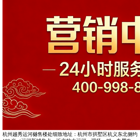
杭州越秀运河樾售楼处细致地址：杭州市拱墅区杭义东北侧约