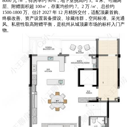
8000 元 /㎡，得房率约 90%，地下室挑高约 5。4 米、可隔两
层、附赠面积超 100㎡，存案均价约 7。2 万 /㎡、总价约
1500-1800 万、估计 2027 年 12 月精拆交付，适配顶豪首购、
终极改善、资产设置装备摆设、珍藏传群，空间标准、采光通
风、私密性取高附赠平衡，是杭州从城顶豪市场的标杆入门产
物。