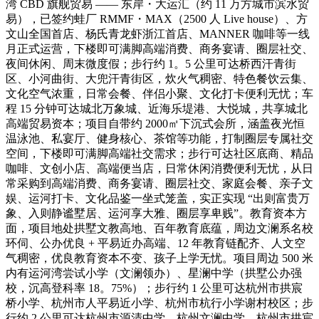
湾 CBD 旗舰贸易 —— 东岸・大运汇（约 11 万方城市滨水贸
易），已签约蛙厂 RMMF・MAX（2500 人 Live house）、方
文山全国首店、杨氏青龙虾浙江首店、MANNER 咖啡等一线
月正式运营，下楼即可满脚高端消费、商务宴请、圈层社交、
夜间休闲、周末微度假；步行约 1。5 公里可达桥西汗青街
区、小河曲街、大兜汗青街区，炊火气稠密、特色餐饮云集、
文化空气浓重，日常会餐、伴侣小聚、文化打卡便利无忧；车
程 15 分钟可达城北万象城、近海乐堤港、大悦城，共享城北
高端贸易资本；项目自带约 2000㎡下沉式会所，涵盖夜光恒
温泳池、私宴厅、健身核心、茶馆等功能，打制圈层专属社交
空间，下楼即可满脚高端社交需求；步行可达社区底商、精品
咖啡、文创小店、高端便当店，日常休闲消费便利无忧，从日
常采购到高端消费、商务宴请、圈层社交、家庭会餐、亲子文
娱、运河打卡、文化品鉴一坐式笼盖，实正实现 “出则富贵万
象、入则静谧墅居、运河享大雅、圈层享卑贱”。教育资本方
面，项目地处拱墅文教高地、百年教育底蕴，周边文澜系名校
环伺、公办优良 + 平易近办高端、12 年教育链配齐、人文空
气稠密，优良教育资本不变、孩子上学无忧。项目周边 500 米
内有运河湾尝试小学（文澜领办）、星澜中学（拱墅公办强
校，沉高登科率 18。75%）；步行约 1 公里可达杭州市拱宸
桥小学、杭州市人平易近小学、杭州市杭行小学谢村校区；步
行约 2 公里可达杭州市源清中学、杭州文澜中学、杭州市拱宸