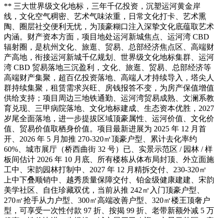
** 三大世界级文化地标，三年千亿投资，沉塑运河黄金岸
线，文化空气稠密、艺术气味浓重，日常文化打卡、艺术熏
陶、圈层社交便利无忧，为顶豪糊口注入深挚文化底蕴取艺术
内涵。财产资本方面，项目地处运河新城焦点、运河湾 CBD
辐射圈，是杭州文化、旅逛、贸易、总部经济焦点区、高端财
产高地，衔接运河新城千亿规划、世界级文化地标集群、运河
湾 CBD 贸易落地三沉盈利，文化、旅逛、贸易、总部经济等
高端财产集聚，超百亿投资落地、高端人才持续导入，塔尖人
群持续集聚，租赁需求兴旺、房钱报答不变，为房产保值增值
供给支持；项目周边三地铁通勤、运河湾贸易成熟、文澜系教
育兑现、三甲病院落地、文化地标建成、生态资本优胜，2027
岁尾全面落地，进一步提拔区域顶豪属性、运河价值、文化价
值、贸易价值取栖身价值。项目最新进展为 2025 年 12 月首
开、2026 年 5 月加推 270-320㎡顶豪户型、累计去化率约
60%、城市展厅（桥西曲街 32 号）已、实景示范区 / 园林 / 样
板间估计 2026 年 10 月底、所有楼栋从体布局封顶、外立面施
工中、宋韵园林打制中、2027 年 12 月精拆交付、230-320㎡
上中下叠顺销中、越秀质量保障交付、铂金级健康建建、宋韵
美学社区、自住珍藏双优，当前从推 242㎡入门顶豪户型、
270㎡抢手从力户型、300㎡高端改善户型、320㎡楼王顶奢户
型，可享受一次性付款 97 折、按揭 99 折、老带新额外减 5 万