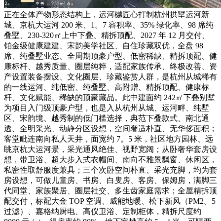
正在全体产物形态结构上，运河樾匠心打制杭州拱墅运河新
城、京杭大运河 200 米、1。7 容积率、35% 绿化率、98 席纯
叠墅、230-320㎡上中下叠、精拆顶配、2027 年 12 月交付、
铂金级健康建建、宋韵美学社区、自住珍藏双优，全盘 98
席、纯叠墅业态、全周期顶豪户型、低密稀缺、精拆顶配、健
康标杆、越秀质量、圈层纯粹，适配家族传承、终极改善、资
产设置装备摆设、文化圈层、珍藏鉴赏人群，是杭州从城稀有
的一线运河、纯低密、纯叠墅、高附赠、精拆顶配、健康标
杆、文化赋能、稀缺的顶豪藏品。此中建面约 242㎡下叠别墅
为项目入门级顶豪户型，也是入从杭州从城、运河畔、纯墅
区、宋韵境、越秀制的低门槛选择，典范下叠款式、南北通
透、全明采光、动静分区设想，空间奢适朴直、无华侈面积；
客堂毗连南向私人天井，面宽约 7。5 米，社区地方园林、远
眺京杭大运河景，采光通风绝佳、视野宽阔；从卧奢华套房设
想，带卫浴、超大步入式衣帽间、南向不雅景飘窗、休闲区，
私密性取舒服度兼具；三个次卧空间朴直、采光充脚，均为套
房设想，可做儿童房、书房、白叟房、客房、保姆房，满脚三
代同堂、家族聚居、圈层社交、多生齿家庭需求；全屋精拆顶
配交付，标配大金 TOP 空调、威能地暖、松下新风（PM2。5
过滤）、嘉格纳厨电、高仪卫浴、定制柜体，精拆尺度约