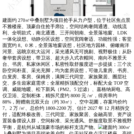
建面约 270㎡中叠别墅为项目抢手从力户型，位于社区焦点景
不雅楼座、顶豪自住抢手席位，空间结构奢阔通透、动线流
利、全明款式，南北通透、三开间朝南、全景落地窗、LDK
一体化设想、动静分区设想，空间宽阔奢适、功能性强；客堂
面宽约 8。0 米，全景落地窗设想，社区地方园林、俯瞰南洋
河景、远眺京杭大运河，采光通风无可挑剔、视野极佳；从卧
奢华套房设想，带卫浴、超大步入式衣帽间、南向不雅景天
台、书房、私家休闲区，私密性取舒服度进一步提拔；三个次
卧空间朴直、采光充脚，均为套房设想，可做儿童房、书房、
白叟房、客房、保姆房，满脚三代同堂、家族聚居、圈层社
交、多生齿家庭需求；全屋精拆顶配交付，标配大金 TOP 空
调、威能地暖、松下新风（PM2。5 过滤）、嘉格纳厨电、高
仪卫浴、定制柜体，精拆尺度约 8000 元 /㎡，得房率约
88%，附赠南北双天台（约 30㎡）、空中花圃，存案均价约
7。2 万 /㎡、总价约 1800-2200 万、估计 2027 年 12 月精拆交
付，适配终极改善、三代同堂、家族聚居、金融高管、资产设
置装备摆设人群，空间标准、采光通风、舒服度取景不雅视野
平衡，是杭州从城顶豪市场的标杆支流产物。
建面约 300㎡
上叠别墅为项目高端改善户型，位于社区焦点滨江楼座、高端