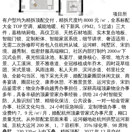
项目所
有户型均为精拆顶配交付，精拆尺度约 8000 元 /㎡，全系标配
大金 TOP 空调、威能地暖、松下新风（PM2。5 过滤）三大
件，嘉格纳厨电、高仪卫浴、天然石材地面、实木复合地板、
智能门锁、定制柜体、智能家居系统，细节讲求、奢适适用，
无需二次拆修即可拎包入住杭州从城、运河畔、纯墅区、宋韵
境、越秀制、低密舒服高端糊口。社区内部打制约 2000㎡下
沉式会所、夜光恒温泳池、私宴厅、健身核心、茶馆、地方水
景、人工溪涧、景不雅巷道、全冠移植成年乔木、四时花草组
团、宋式景墙、风雨连廊、私人天井、滨河步道、邻里社交
场、全龄勾当区、地下采光天井，婚配顶豪圈层休闲文娱、商
务宴请、圈层社交、康养休憩、不雅景赏景、运河安步、宋韵
品鉴需求；物业办事由越秀办事担任，深耕高端顶豪物业办事
多年，具备丰硕的顶豪管家办事经验，供给 24 小时智能安
防、人脸识别门禁、精细化保洁、公共设备、一对一铂金管家
办事、社区文化勾当、24 小时应急响应、定制增值办事，物
业费约 7。9 元 /㎡/ 月，婚配杭州顶豪管家式办事尺度，糊口
质量无忧。从外部配套层面来看，运河樾地处杭州拱墅运河新
城、京杭大运河 200 米、1。7 容积率、35% 绿化率、98 席纯
叠墅、230-320㎡上中下叠、精拆顶配、2027 年 12 月交付、