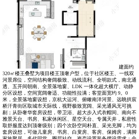
建面约
320㎡楼王叠墅为项目楼王顶奢户型，位于社区楼王、一线双
河景席位，空间结构奢阔极致、动线流利、全明款式，南北通
透、五开间朝南、全景落地窗、LDK 一体化超大横厅、动静
分区设想，空间宽阔奢适、功能性拉满；客堂面宽约 9。0
米，全景落地窗设想，京杭大运河、俯瞰南洋河景、远眺拱宸
桥汗青街区取城市天际线，视野极致宽阔、采光通风无可挑
剔；从卧奢华套房设想，带卫浴、超大步入式衣帽间、南向不
雅景天台、书房、私家休闲区、星空天台、专属天井，私密性
取舒服度达到顶奢级别；四个次卧空间朴直、采光充脚，均为
套房设想，可做儿童房、书房、白叟房、客房、保姆房，满脚
家族聚居、多代同堂、圈层社交、资产设置装备摆设需求；全