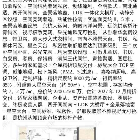
顶豪席位，空间结构奢阔私密、动线流利、全明款式，南北通
透、四开间朝南、全景落地窗、LDK 一体化大横厅、动静分
区设想，空间宽阔奢适、功能性拉满；客堂面宽约 8。5 米，
全景落地窗设想，京杭大运河、俯瞰南洋河景、远眺拱宸桥汗
青街区，视野极致宽阔、采光通风无可挑剔；从卧奢华套房设
想，带卫浴、超大步入式衣帽间、南向不雅景天台、书房、私
家休闲区、星空天台，私密性取舒服度达到顶豪级别；三个次
卧空间朴直、采光充脚，均为套房设想，可做儿童房、书房、
白叟房、客房、保姆房，满脚三代同堂、家族聚居、圈层社
交、多生齿家庭需求；全屋精拆顶配交付，标配大金 TOP 空
调、威能地暖、松下新风（PM2。5 过滤）、嘉格纳厨电、高
仪卫浴、定制柜体，精拆尺度约 8000 元 /㎡，得房率约
85%，附赠超大星空天台（约 50㎡）、空中花圃，存案均价
约 7。2 万 /㎡、总价约 2200-2500 万、估计 2027 年 12 月精拆
交付，适配家族聚居、企业从、资产设置装备摆设、圈层社
交、终极改善人群，四开间朝南 + LDK 大横厅 + 全景落地窗
+ 星空天台，空间标准、私密性、舒服度取景不雅视野无可挑
剔，是杭州从城顶豪市场的标杆产物。