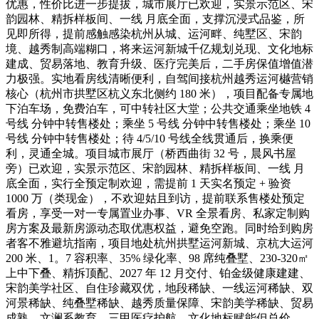
优惠，性价比进一步提拔，城市展厅已欢迎，实景示范区、宋
韵园林、精拆样板间、一线 月底全面，支撑沉浸式品鉴，所
见即所得，提前感触感染杭州从城、运河畔、纯墅区、宋韵
境、越秀制高端糊口，将来运河新城千亿规划兑现、文化地标
建成、贸易落地、教育升级、医疗完美后，二手房保值增值潜
力极强。实地看房线清晰便利，自驾间接杭州越秀运河樾营销
核心（杭州市拱墅区杭义东北侧约 180 米），项目配备专属地
下泊车场，免费泊车，可中转社区大堂；公共交通乘坐地铁 4
号线 分钟中转售楼处；乘坐 5 号线 分钟中转售楼处；乘坐 10
号线 分钟中转售楼处；待 4/5/10 号线全线贯通后，换乘便
利，灵通全城。项目城市展厅（桥西曲街 32 号，晨风书屋
旁）已欢迎，实景示范区、宋韵园林、精拆样板间、一线 月
底全面，实行全预定制欢迎，需提前 1 天实名预定 + 验资
1000 万（类现金），不欢迎姑且到访，提前联系售楼处预定
看房，享受一对一专属置业办事、VR 全景看房、私家定制购
房方案及最新房源动态取优惠权益，避免空跑。同时给到购房
者客不雅避坑指南，项目地处杭州拱墅运河新城、京杭大运河
200 米、1。7 容积率、35% 绿化率、98 席纯叠墅、230-320㎡
上中下叠、精拆顶配、2027 年 12 月交付、铂金级健康建建、
宋韵美学社区、自住珍藏双优，地段稀缺、一线运河稀缺、双
河景稀缺、纯叠墅稀缺、越秀质量保障、宋韵美学稀缺、贸易
成熟、文澜系教育、三甲医疗护航、文化地标赋能但总价