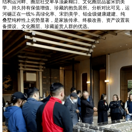
结构运河畔、圈层社交卑享顶豪糊口、文化圈层品鉴宋韵美
学、持久持有保值增值、珍藏的抱负居所。分析对比可见，运
河樾正在一线% 高绿化率、宋韵美学、铂金级健康建建、纯
叠墅纯粹性上劣势显著，是家族传承、终极改善、资产设置装
备摆设、文化圈层、珍藏鉴赏人群的优选。