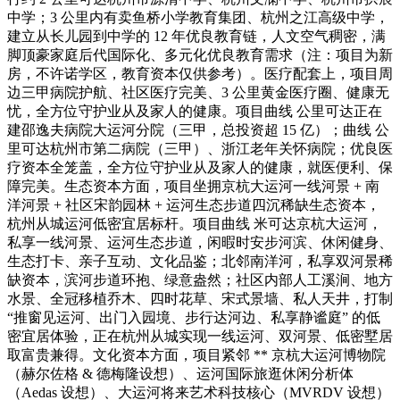
中学；3 公里内有卖鱼桥小学教育集团、杭州之江高级中学，
建立从长儿园到中学的 12 年优良教育链，人文空气稠密，满
脚顶豪家庭后代国际化、多元化优良教育需求（注：项目为新
房，不许诺学区，教育资本仅供参考）。医疗配套上，项目周
边三甲病院护航、社区医疗完美、3 公里黄金医疗圈、健康无
忧，全方位守护业从及家人的健康。项目曲线 公里可达正在
建邵逸夫病院大运河分院（三甲，总投资超 15 亿）；曲线 公
里可达杭州市第二病院（三甲）、浙江老年关怀病院；优良医
疗资本全笼盖，全方位守护业从及家人的健康，就医便利、保
障完美。生态资本方面，项目坐拥京杭大运河一线河景 + 南
洋河景 + 社区宋韵园林 + 运河生态步道四沉稀缺生态资本，
杭州从城运河低密宜居标杆。项目曲线 米可达京杭大运河，
私享一线河景、运河生态步道，闲暇时安步河滨、休闲健身、
生态打卡、亲子互动、文化品鉴；北邻南洋河，私享双河景稀
缺资本，滨河步道环抱、绿意盎然；社区内部人工溪涧、地方
水景、全冠移植乔木、四时花草、宋式景墙、私人天井，打制
“推窗见运河、出门入园境、步行达河边、私享静谧庭” 的低
密宜居体验，正在杭州从城实现一线运河、双河景、低密墅居
取富贵兼得。文化资本方面，项目紧邻 ** 京杭大运河博物院
（赫尔佐格 & 德梅隆设想）、运河国际旅逛休闲分析体
（Aedas 设想）、大运河将来艺术科技核心（MVRDV 设想）