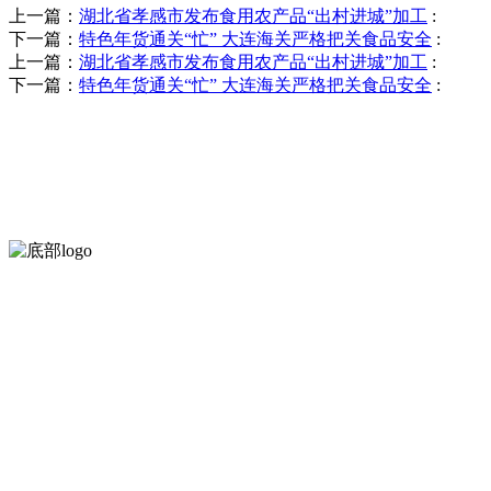
上一篇：
湖北省孝感市发布食用农产品“出村进城”加工
:
下一篇：
特色年货通关“忙” 大连海关严格把关食品安全
:
上一篇：
湖北省孝感市发布食用农产品“出村进城”加工
:
下一篇：
特色年货通关“忙” 大连海关严格把关食品安全
:
河北J9集团(china)官网食品有限公司创建于1991年，是经省级
等。
服务支持
关于我们
食品安全知识