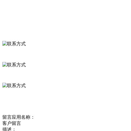
食品安全资讯
联系我们
联系方式
河北省保定市徐水县崔庄镇吴庄村
0312-8799456 18633256098
delishipin@yeah.net
给我留言
留言应用名称：
客户留言
描述：