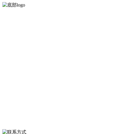
河北J9集团(china)官网食品有限公司创建于1991年，是经省级注册的大
型农产品加工出口企业，注册资金2000万元，总资产1亿多元。公司产
品有速冻甜糯玉米，芦笋，青豆，草莓，花菜，青刀豆，混合菜，胡
萝卜等。
服务支持
关于我们
食品安全知识
食品安全资讯
联系我们
联系方式