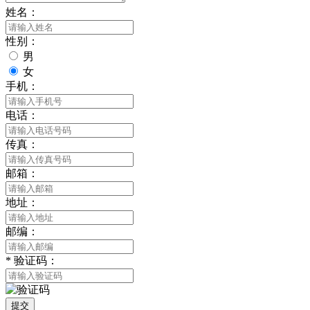
姓名：
性别：
男
女
手机：
电话：
传真：
邮箱：
地址：
邮编：
*
验证码：
提交