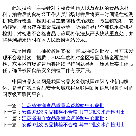
此次抽检，主要针对学校食堂购入以及配送的食品原材
料，抽样后的食材经工作人员当场封样后将第一时间送往检测
机构进行检查。检测项目主要包括洗消残留、微生物指标、农
药残留、是否存在重金属超标等，所抽样品已全部送承检机构
检测，对检测不合格食品，该局将依法从严从快从重查处，并
将检测结果适时在区人民政府网站公示。
截至目前，已抽检校园35家，完成抽检64批次，目前未发
现不合格批次。据悉，2024年度将对全区校园实施全覆盖抽
检。东乡区市场监管局将继续坚持问题导向，压紧压实主体责
任，确保校园食品安全抽检工作有序开展。
中国食品安全网是我国食品安全领域国家级专业新闻媒
体。是当前我国食品安全领域获得互联网新闻信息服务许可的
国家级互联网平台。
上一篇：
江苏省海洋食品质量监督检验中心获批
:
下一篇：
安徽9批次食品抽检不合格 其中1批次水产检测出
:
上一篇：
江苏省海洋食品质量监督检验中心获批
:
下一篇：
安徽9批次食品抽检不合格 其中1批次水产检测出
: