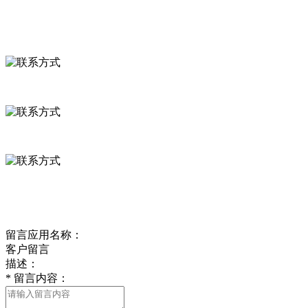
联系我们
联系方式
河北省保定市徐水县崔庄镇吴庄村
0312-8799456 18633256098
delishipin@yeah.net
给我留言
留言应用名称：
客户留言
描述：
*
留言内容：