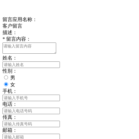
给我留言
留言应用名称：
客户留言
描述：
*
留言内容：
姓名：
性别：
男
女
手机：
电话：
传真：
邮箱：