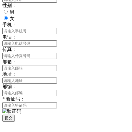
性别：
男
女
手机：
电话：
传真：
邮箱：
地址：
邮编：
*
验证码：
提交
网站地图