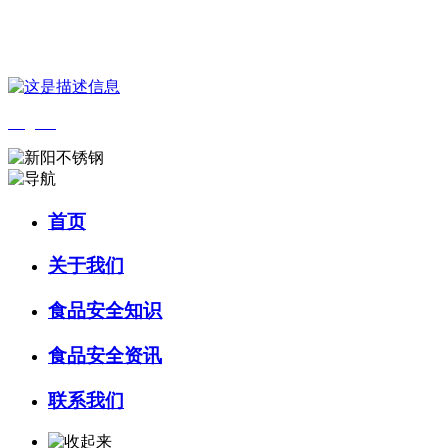
您好，欢迎来到 河北J9集团(china)官网食品 官方网站！
English
首页
关于我们
食品安全知识
食品安全资讯
联系我们