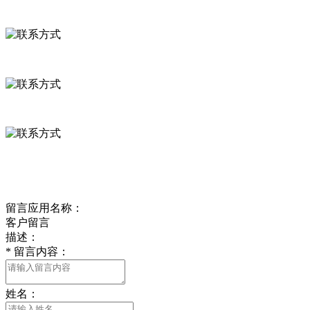
联系方式
河北省保定市徐水县崔庄镇吴庄村
0312-8799456 18633256098
delishipin@yeah.net
给我留言
留言应用名称：
客户留言
描述：
*
留言内容：
姓名：