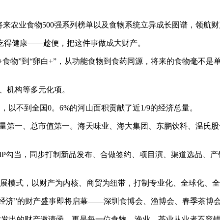
将来农业食物500强系列榜单以及食物系统立异成长图谱，领航
得健康——趁便，把这件事做成大财产。
+食物”到“卵白+”，从功能食物到食药同源，将来的食物毫不是
区、机构等多元化项。
以不到全国0。6%的河山面积贡献了近1/9的经济总量。
量第一、总市值第一。海天味业、海大集团、东鹏饮料、温氏股
系列IP勾当，同步打制新品发布、合做签约、项目演、渠道选品、
办展模式，以财产为内核、商贸为纽带，打制专业化、全球化、
吃喝经济”的财产盛事即将启幕——深圳食博会、渔博会、春季茶博
发出的财产邀请函，更是每一位食物、渔业、茶业从业者不容