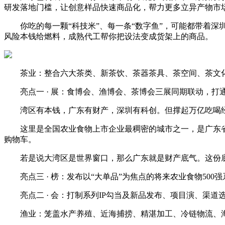
研发落地门槛，让创意样品快速商品化，帮力更多立异产物市
你吃的每一颗“科技米”、每一条“数字鱼”，可能都带着深圳基
风险本钱给燃料，成熟代工帮你把设法变成货架上的商品。
茶业：整合六大茶类、新茶饮、茶器茶具、茶空间、茶文化
亮点一 · 展：食博会、渔博会、茶博会三展同期联动，打通
湾区有本钱，广东有财产，深圳有科创。但撑起万亿吃喝经
这里是全国农业食物上市企业最稠密的城市之一，是广东省A
购物车。
若是说大湾区是世界窗口，那么广东就是财产底气。这份底
亮点三 · 榜：发布以“大单品”为焦点的将来农业食物500
亮点二 · 会：打制系列IP勾当及新品发布、项目演、渠道
渔业：笼盖水产养殖、近海捕捞、精湛加工、冷链物流、海