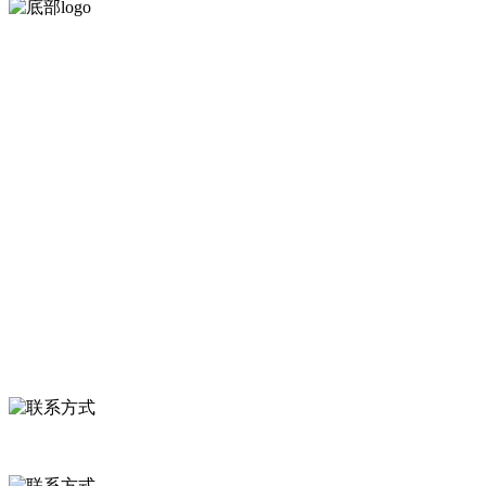
河北J9集团(china)官网食品有限公司创建于1991年，是经省级
等。
服务支持
关于我们
食品安全知识
食品安全资讯
联系我们
联系方式
河北省保定市徐水县崔庄镇吴庄村