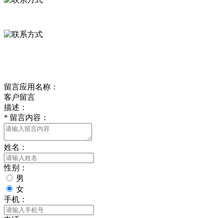
0312-8799456 18633256098
delishipin@yeah.net
给我留言
留言应用名称：
客户留言
描述：
*
留言内容：
姓名：
性别：
男
女
手机：