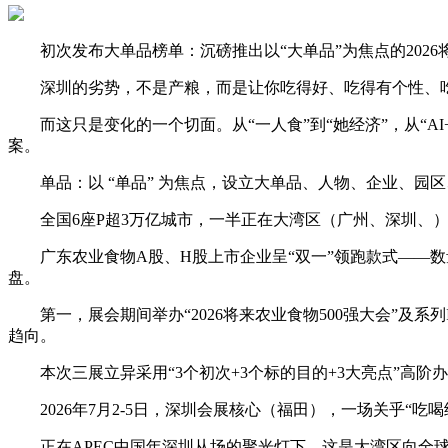
初次发布大单品榜单：沉磅推出以“大单品”为焦点的2026
深圳的劣势，不是产粮，而是让你吃得好、吃得有个性、吃
而这只是变化的一个切面。从“一人食”到“她经济”，从“AI
案。
单品：以 “单品” 为焦点，设立大单品、人物、企业、园
全国6座P超3万亿城市，一半正在大湾区（广州、深圳、），
广东农业食物A股、H股上市企业呈“双一”领跑款式——数
盘。
第一，展会期间举办“2026将来农业食物500强大会”及
趋向。
本次三展立异采用“3个初次+3个标的目的+3大亮点”高阶
2026年7月2-5日，深圳会展核心（福田），一场关乎“
正在APEC中国年深圳从场的聚光灯下，这是大湾区向全球